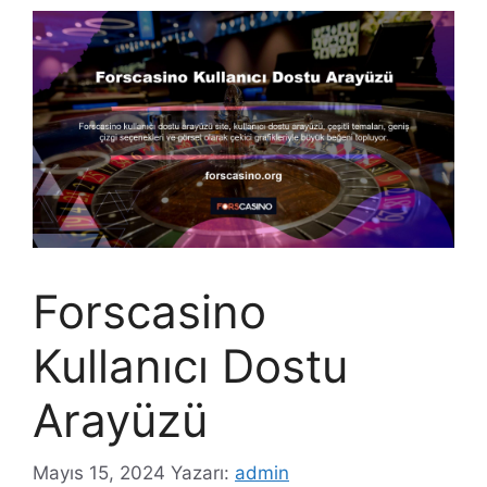
Forscasino
Kullanıcı Dostu
Arayüzü
Mayıs 15, 2024
Yazarı:
admin