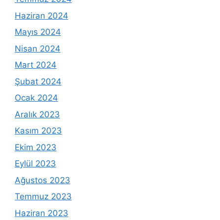
Haziran 2024
Mayıs 2024
Nisan 2024
Mart 2024
Şubat 2024
Ocak 2024
Aralık 2023
Kasım 2023
Ekim 2023
Eylül 2023
Ağustos 2023
Temmuz 2023
Haziran 2023