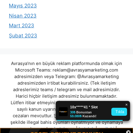
Mayıs 2023
Nisan 2023
Mart 2023
Şubat 2023
Avrasya'nın en büyük reklam platformunda olmak için
Microsoft Teams:
reklam@avrasyamarketing.com
adresimizden veya Telegram: @Avrasyamarketing
adresimizden irtibat kurabilirsiniz. (Tek iletişim
adreslerimiz teams / telegram ve mail adresimizdir.
Harici hiçbir iletişim adresimiz bulunmamaktadır.
Lütfen itibar etmeyiniz.) Türkiye yasalarına göre 7258
sayılı kanun uyarınca yasa dışı bahis oynamanın
cezaları mevcuttur. Şu an bulunduğunuz site hiç bir
şekilde illegal bahis oyunları oynatmıyor ve oynamaya
aracı olmuyordur.
betplease
|
betclub
|
casilobi
|
×