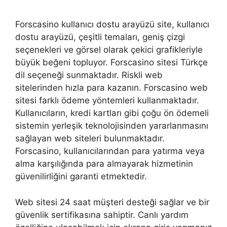
Forscasino kullanıcı dostu arayüzü site, kullanıcı
dostu arayüzü, çeşitli temaları, geniş çizgi
seçenekleri ve görsel olarak çekici grafikleriyle
büyük beğeni topluyor. Forscasino sitesi Türkçe
dil seçeneği sunmaktadır. Riskli web
sitelerinden hızla para kazanın. Forscasino web
sitesi farklı ödeme yöntemleri kullanmaktadır.
Kullanıcıların, kredi kartları gibi çoğu ön ödemeli
sistemin yerleşik teknolojisinden yararlanmasını
sağlayan web siteleri bulunmaktadır.
Forscasino, kullanıcılarından para yatırma veya
alma karşılığında para almayarak hizmetinin
güvenilirliğini garanti etmektedir.
Web sitesi 24 saat müşteri desteği sağlar ve bir
güvenlik sertifikasına sahiptir. Canlı yardım