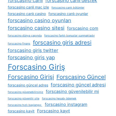
forscasino canli
forscasino canli destek
forscasino canli maç izle
forscasino canlı bölümler
forscasino canlı casino
forscasino canlı oyunlar
forscasino casino oyunları
forscasino casino sitesi
forscasino com
forscasino dünya çapında
forscasino farklı bonuslar sunmaktadır
forscasino giris adresi
forscasino finans
forscasino giris twitter
forscasino giris yap
Forscasino Giriş
Forscasino Girişi
Forscasino Güncel
forscasino güncel adresi
forscasino güncel adres
forscasino güvenilebilir mi
forscasino güvenebilirsiniz
forscasino güvenilir site
forscasino hesabı ödemek
forscasino instagram
forscasino hızlı başlangıç ​​
Forscasino kayıt
forscasino kayit