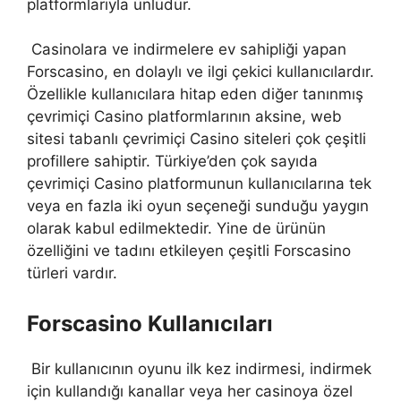
platformlarıyla ünlüdür.
Casinolara ve indirmelere ev sahipliği yapan
Forscasino, en dolaylı ve ilgi çekici kullanıcılardır.
Özellikle kullanıcılara hitap eden diğer tanınmış
çevrimiçi Casino platformlarının aksine, web
sitesi tabanlı çevrimiçi Casino siteleri çok çeşitli
profillere sahiptir. Türkiye’den çok sayıda
çevrimiçi Casino platformunun kullanıcılarına tek
veya en fazla iki oyun seçeneği sunduğu yaygın
olarak kabul edilmektedir. Yine de ürünün
özelliğini ve tadını etkileyen çeşitli Forscasino
türleri vardır.
Forscasino Kullanıcıları
Bir kullanıcının oyunu ilk kez indirmesi, indirmek
için kullandığı kanallar veya her casinoya özel