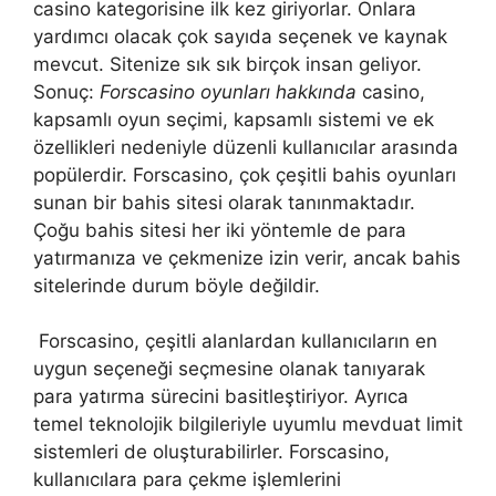
casino kategorisine ilk kez giriyorlar. Onlara
yardımcı olacak çok sayıda seçenek ve kaynak
mevcut. Sitenize sık sık birçok insan geliyor.
Sonuç:
Forscasino oyunları hakkında
casino,
kapsamlı oyun seçimi, kapsamlı sistemi ve ek
özellikleri nedeniyle düzenli kullanıcılar arasında
popülerdir. Forscasino, çok çeşitli bahis oyunları
sunan bir bahis sitesi olarak tanınmaktadır.
Çoğu bahis sitesi her iki yöntemle de para
yatırmanıza ve çekmenize izin verir, ancak bahis
sitelerinde durum böyle değildir.
Forscasino, çeşitli alanlardan kullanıcıların en
uygun seçeneği seçmesine olanak tanıyarak
para yatırma sürecini basitleştiriyor. Ayrıca
temel teknolojik bilgileriyle uyumlu mevduat limit
sistemleri de oluşturabilirler. Forscasino,
kullanıcılara para çekme işlemlerini