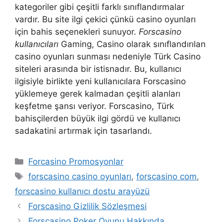
kategoriler gibi çeşitli farklı sınıflandırmalar
vardır. Bu site ilgi çekici çünkü casino oyunları
için bahis seçenekleri sunuyor.
Forscasino
kullanıcıları
Gaming, Casino olarak sınıflandırılan
casino oyunları sunması nedeniyle Türk Casino
siteleri arasında bir istisnadır. Bu, kullanıcı
ilgisiyle birlikte yeni kullanıcılara Forscasino
yüklemeye gerek kalmadan çeşitli alanları
keşfetme şansı veriyor. Forscasino, Türk
bahisçilerden büyük ilgi gördü ve kullanıcı
sadakatini artırmak için tasarlandı.
Kategoriler
Forcasino Promosyonlar
Etiketler
forscasino casino oyunları
,
forscasino com
,
forscasino kullanıcı dostu arayüzü
Forscasino Gizlilik Sözleşmesi
Forscasino Poker Oyunu Hakkında