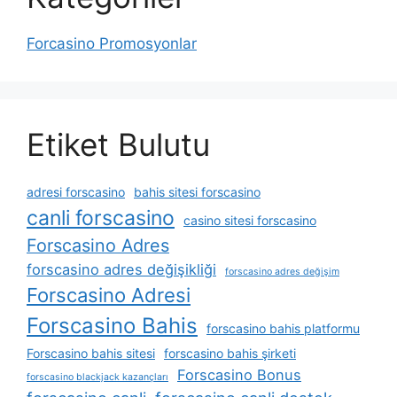
Forcasino Promosyonlar
Etiket Bulutu
adresi forscasino
bahis sitesi forscasino
canli forscasino
casino sitesi forscasino
Forscasino Adres
forscasino adres değişikliği
forscasino adres değişim
Forscasino Adresi
Forscasino Bahis
forscasino bahis platformu
Forscasino bahis sitesi
forscasino bahis şirketi
Forscasino Bonus
forscasino blackjack kazançları