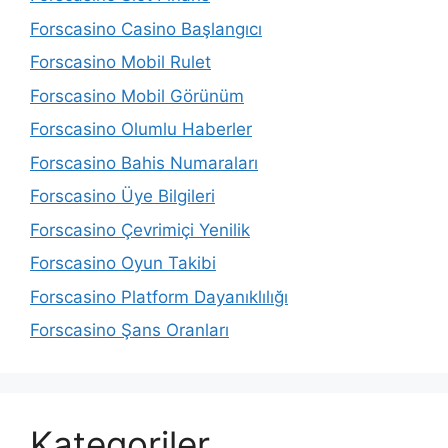
Forscasino Casino Başlangıcı
Forscasino Mobil Rulet
Forscasino Mobil Görünüm
Forscasino Olumlu Haberler
Forscasino Bahis Numaraları
Forscasino Üye Bilgileri
Forscasino Çevrimiçi Yenilik
Forscasino Oyun Takibi
Forscasino Platform Dayanıklılığı
Forscasino Şans Oranları
Kategoriler