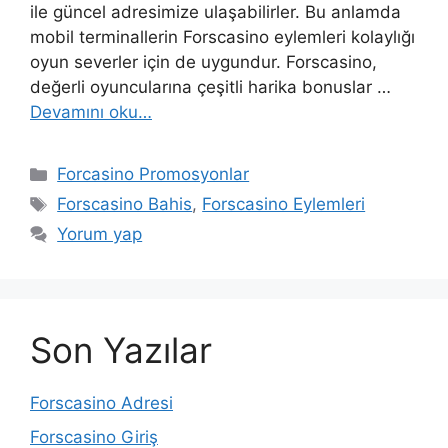
ile güncel adresimize ulaşabilirler. Bu anlamda
mobil terminallerin Forscasino eylemleri kolaylığı
oyun severler için de uygundur. Forscasino,
değerli oyuncularına çeşitli harika bonuslar …
Devamını oku…
Kategoriler
Forcasino Promosyonlar
Etiketler
Forscasino Bahis
,
Forscasino Eylemleri
Yorum yap
Son Yazılar
Forscasino Adresi
Forscasino Giriş