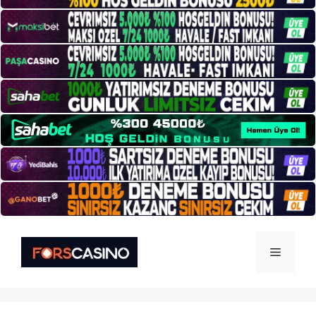
İçeriğe
atla
Menü