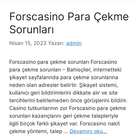
Forscasino Para Çekme
Sorunları
Nisan 15, 2023
Yazarı:
admin
Forscasino para çekme sorunları Forscasino
para çekme sorunları – Bahisçiler, internetteki
şikayet sayfalarında para çekme sorunlarına
neden olan adresler belirtir. Şikayet sistemi,
kullanıcı geri bildirimlerini dikkate alır ve site
tercihlerini belirlemeden önce görüşlerini bildirir.
Casino tutkunlarının zor Forscasino para çekme
sorunları kazançlarını geri çekme talepleriyle
ilgili birçok farklı şikayet var. Forscasino nakit
çekme yöntemi, talep …
Devamını oku…