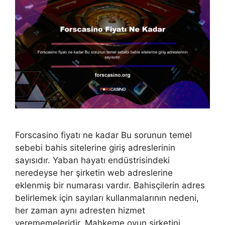
Forscasino fiyatı ne kadar Bu sorunun temel
sebebi bahis sitelerine giriş adreslerinin
sayısıdır. Yaban hayatı endüstrisindeki
neredeyse her şirketin web adreslerine
eklenmiş bir numarası vardır. Bahisçilerin adres
belirlemek için sayıları kullanmalarının nedeni,
her zaman aynı adresten hizmet
verememeleridir. Mahkeme oyun şirketini