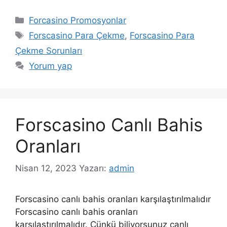
Kategoriler
Forcasino Promosyonlar
Etiketler
Forscasino Para Çekme
,
Forscasino Para
Çekme Sorunları
Yorum yap
Forscasino Canlı Bahis
Oranları
Nisan 12, 2023
Yazarı:
admin
Forscasino canlı bahis oranları karşılaştırılmalıdır
Forscasino canlı bahis oranları
karşılaştırılmalıdır. Çünkü biliyorsunuz canlı