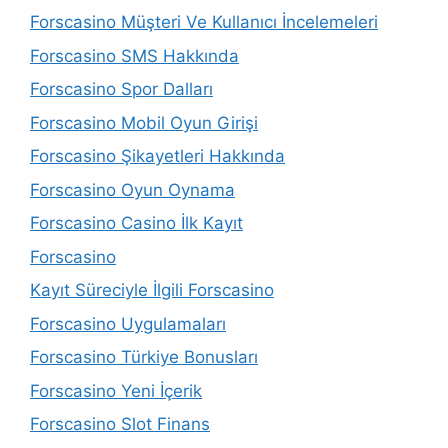
Forscasino Müşteri Ve Kullanıcı İncelemeleri
Forscasino SMS Hakkında
Forscasino Spor Dalları
Forscasino Mobil Oyun Girişi
Forscasino Şikayetleri Hakkında
Forscasino Oyun Oynama
Forscasino Casino İlk Kayıt
Forscasino
Kayıt Süreciyle İlgili Forscasino
Forscasino Uygulamaları
Forscasino Türkiye Bonusları
Forscasino Yeni İçerik
Forscasino Slot Finans