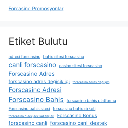
Forcasino Promosyonlar
Etiket Bulutu
adresi forscasino
bahis sitesi forscasino
canli forscasino
casino sitesi forscasino
Forscasino Adres
forscasino adres değişikliği
forscasino adres değişim
Forscasino Adresi
Forscasino Bahis
forscasino bahis platformu
Forscasino bahis sitesi
forscasino bahis şirketi
Forscasino Bonus
forscasino blackjack kazançları
forscasino canli
forscasino canli destek