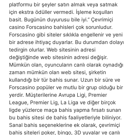
platformu bir şeyler satın almak veya satmak
için ekstra ödüller vermedi. İşleme koşulları
basit. Bugünün duyurusu bile iyi.” Çevrimiçi
casino Forscasino bahisleri çok sorunludur.
Forscasino gibi siteler sıklıkla engellenir ve yeni
bir adrese ihtiyaç duyarlar. Bu durumdan dolayı
tedirgin olurlar. Web sitesinin adresi
değiştiğinde web sitesinin adresi değişir.
Mümkün olan, oyuncuların canlı olarak oynadığı
zaman mümkün olan web sitesi, şirketin
kullandığı bir tür bahis sunar. Uzun bir süre ve
Forscasino popüler ve mutlu bir grup olduğu bir
yerdir. Müşterilerine Avrupa Ligi, Premier
League, Premier Lig, La Liga ve diğer birçok
ligde yüzlerce maça bahis yapma fırsatı sunan
bu bahis sitesi de bahis faaliyetleriyle biliniyor.
Sanal bahis seçeneklerine ek olarak, çevrimiçi
bahis siteleri poker, bingo, 3D yuvalar ve canlı