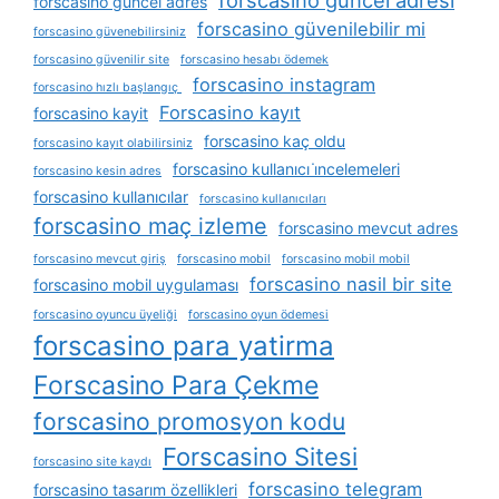
forscasino güncel adres
forscasino güvenilebilir mi
forscasino güvenebilirsiniz
forscasino güvenilir site
forscasino hesabı ödemek
forscasino instagram
forscasino hızlı başlangıç ​​
Forscasino kayıt
forscasino kayit
forscasino kaç oldu
forscasino kayıt olabilirsiniz
forscasino kullanıcı i̇ncelemeleri
forscasino kesin adres
forscasino kullanıcılar
forscasino kullanıcıları
forscasino maç izleme
forscasino mevcut adres
forscasino mevcut giriş
forscasino mobil
forscasino mobil mobil
forscasino nasil bir site
forscasino mobil uygulaması
forscasino oyuncu üyeliği
forscasino oyun ödemesi
forscasino para yatirma
Forscasino Para Çekme
forscasino promosyon kodu
Forscasino Sitesi
forscasino site kaydı
forscasino telegram
forscasino tasarım özellikleri