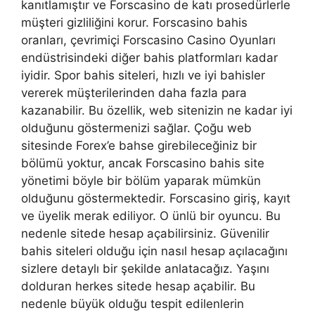
kanıtlamıştır ve Forscasino de katı prosedürlerle
müşteri gizliliğini korur. Forscasino bahis
oranları, çevrimiçi Forscasino Casino Oyunları
endüstrisindeki diğer bahis platformları kadar
iyidir. Spor bahis siteleri, hızlı ve iyi bahisler
vererek müşterilerinden daha fazla para
kazanabilir. Bu özellik, web sitenizin ne kadar iyi
olduğunu göstermenizi sağlar. Çoğu web
sitesinde Forex’e bahse girebileceğiniz bir
bölümü yoktur, ancak Forscasino bahis site
yönetimi böyle bir bölüm yaparak mümkün
olduğunu göstermektedir. Forscasino giriş, kayıt
ve üyelik merak ediliyor. O ünlü bir oyuncu. Bu
nedenle sitede hesap açabilirsiniz. Güvenilir
bahis siteleri olduğu için nasıl hesap açılacağını
sizlere detaylı bir şekilde anlatacağız. Yaşını
dolduran herkes sitede hesap açabilir. Bu
nedenle büyük olduğu tespit edilenlerin