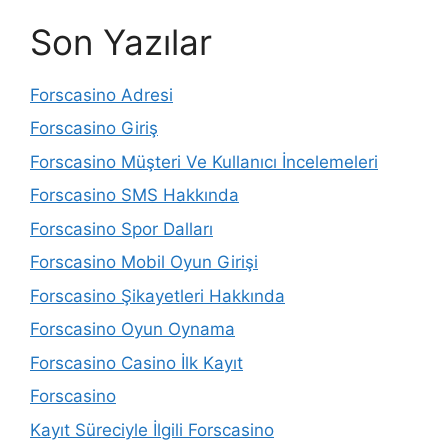
Son Yazılar
Forscasino Adresi
Forscasino Giriş
Forscasino Müşteri Ve Kullanıcı İncelemeleri
Forscasino SMS Hakkında
Forscasino Spor Dalları
Forscasino Mobil Oyun Girişi
Forscasino Şikayetleri Hakkında
Forscasino Oyun Oynama
Forscasino Casino İlk Kayıt
Forscasino
Kayıt Süreciyle İlgili Forscasino