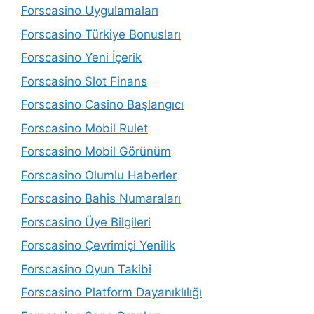
Forscasino Uygulamaları
Forscasino Türkiye Bonusları
Forscasino Yeni İçerik
Forscasino Slot Finans
Forscasino Casino Başlangıcı
Forscasino Mobil Rulet
Forscasino Mobil Görünüm
Forscasino Olumlu Haberler
Forscasino Bahis Numaraları
Forscasino Üye Bilgileri
Forscasino Çevrimiçi Yenilik
Forscasino Oyun Takibi
Forscasino Platform Dayanıklılığı