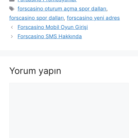
Etiketler
forscasino oturum açma spor dalları
,
forscasino spor dalları
,
forscasino yeni adres
Forscasino Mobil Oyun Girişi
Forscasino SMS Hakkında
Yorum yapın
Yorum