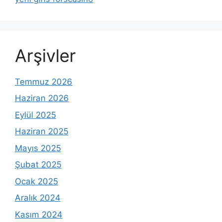
Arşivler
Temmuz 2026
Haziran 2026
Eylül 2025
Haziran 2025
Mayıs 2025
Şubat 2025
Ocak 2025
Aralık 2024
Kasım 2024