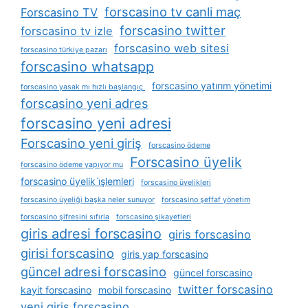
forscasino tv canli maç
Forscasino TV
forscasino twitter
forscasino tv izle
forscasino web sitesi
forscasino türkiye pazarı
forscasino whatsapp
forscasino yatırım yönetimi
forscasino yasak mı hızlı başlangıç ​​
forscasino yeni adres
forscasino yeni adresi
Forscasino yeni giriş
forscasino ödeme
Forscasino üyelik
forscasino ödeme yapıyor mu
forscasino üyelik i̇şlemleri
forscasino üyelikleri
forscasino üyeliği başka neler sunuyor
forscasino şeffaf yönetim
forscasino şifresini sıfırla
forscasino şikayetleri
giris adresi forscasino
giris forscasino
girisi forscasino
giris yap forscasino
güncel adresi forscasino
güncel forscasino
twitter forscasino
kayit forscasino
mobil forscasino
yeni giris forscasino