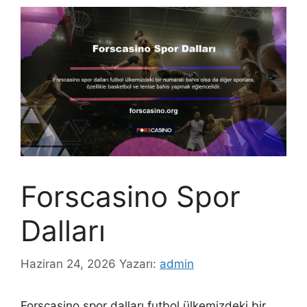
Forscasino Spor
Dalları
Haziran 24, 2026
Yazarı:
admin
Forscasino spor dalları futbol ülkemizdeki bir