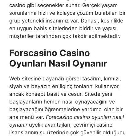
casino gibi seçenekler sunar. Gerçek yaşam
sorunlarına hızlı ve kolayca çözüm bulabilen bir
grup yetenekli insanımız var. Dahası, kesinlikle
en uygun bahis sitelerinden biridir ve yapısı
müşteriler tarafından çok takdir edilmektedir.
Forscasino Casino
Oyunları Nasıl Oynanır
Web sitesine dayanan görsel tasarım, kırmızı,
siyah ve beyazın en ilginç tonlarını kullanıyor,
ancak konsept basit ve cesur. Sitede yeni
başlayanların hemen nasıl oynayacağını ve
başlayacağını öğrenmelerine yardımcı olan bir
ana menü var.
Forscasino casino oyunları nasıl
oynanır
üyelik avantajları, çevrimiçi casino
lisanslarının su üzerinde çok güvenilir olduğunu