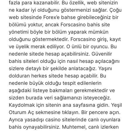
fazla para kazanabilir. Bu özellik, web sitenizin
ne kadar iyi olduğunu göstermenizi sağlar. Çoğu
web sitesinde Forex’e bahse girebileceğiniz bir
bölümü yoktur, ancak Forscasino bahis site
yönetimi böyle bir bölüm yaparak mümkün
olduğunu göstermektedir. Forscasino giriş, kayıt
ve üyelik merak ediliyor. O ünlü bir oyuncu. Bu
nedenle sitede hesap açabilirsiniz. Güvenilir
bahis siteleri olduğu için nasıl hesap açılacağını
sizlere detaylı bir şekilde anlatacağız. Yaşını
dolduran herkes sitede hesap açabilir. Bu
nedenle büyük olduğu tespit edilenlerin
aşağıdaki listeye bakmaları gerekmektedir ve
sizden burada veri sağlamanızı isteyeceğiz.
Kaydolmak için sitenin ana sayfasına gidin. Yeşil
Oturum Aç sekmesine tıklayın. Bir pencere açın.
Ayrıca yasadışı casino sitelerinde canlı oyunlara
bahis oynayabilirsiniz. Muhtemel, canlı izlerken