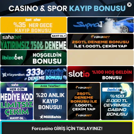
×
Forcasino GİRİŞ İÇİN TIKLAYINIZ!