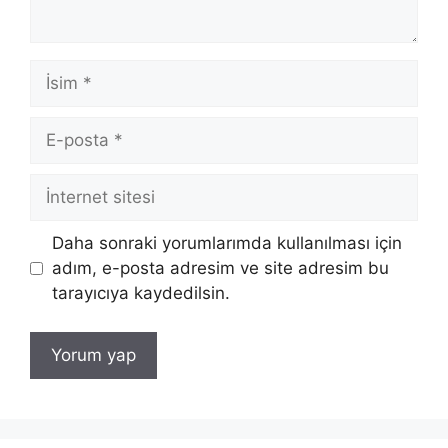
İsim
E-
posta
İnternet
sitesi
Daha sonraki yorumlarımda kullanılması için
adım, e-posta adresim ve site adresim bu
tarayıcıya kaydedilsin.