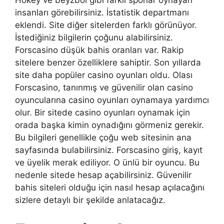
Hokey ve beyzbol gibi farklı sporlar oynayan
insanları görebilirsiniz. İstatistik departmanı
eklendi. Site diğer sitelerden farklı görünüyor.
İstediğiniz bilgilerin çoğunu alabilirsiniz.
Forscasino düşük bahis oranları var. Rakip
sitelere benzer özelliklere sahiptir. Son yıllarda
site daha popüler casino oyunları oldu. Olası
Forscasino, tanınmış ve güvenilir olan casino
oyuncularına casino oyunları oynamaya yardımcı
olur. Bir sitede casino oyunları oynamak için
orada başka kimin oynadığını görmeniz gerekir.
Bu bilgileri genellikle çoğu web sitesinin ana
sayfasında bulabilirsiniz. Forscasino giriş, kayıt
ve üyelik merak ediliyor. O ünlü bir oyuncu. Bu
nedenle sitede hesap açabilirsiniz. Güvenilir
bahis siteleri olduğu için nasıl hesap açılacağını
sizlere detaylı bir şekilde anlatacağız.