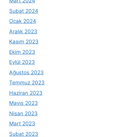
Mart 2024
Şubat 2024
Ocak 2024
Aralık 2023
Kasım 2023
Ekim 2023
Eylül 2023
Ağustos 2023
Temmuz 2023
Haziran 2023
Mayıs 2023
Nisan 2023
Mart 2023
Şubat 2023