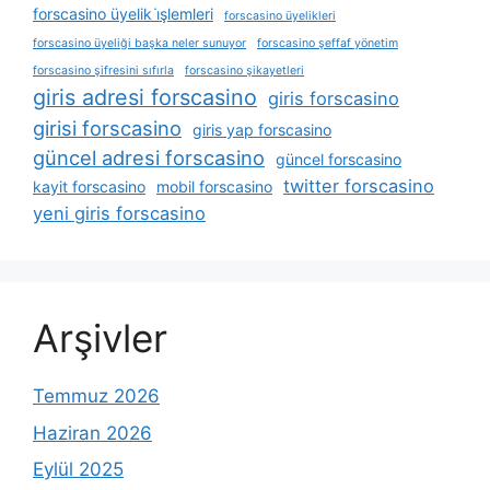
forscasino üyelik i̇şlemleri
forscasino üyelikleri
forscasino üyeliği başka neler sunuyor
forscasino şeffaf yönetim
forscasino şifresini sıfırla
forscasino şikayetleri
giris adresi forscasino
giris forscasino
girisi forscasino
giris yap forscasino
güncel adresi forscasino
güncel forscasino
twitter forscasino
kayit forscasino
mobil forscasino
yeni giris forscasino
Arşivler
Temmuz 2026
Haziran 2026
Eylül 2025