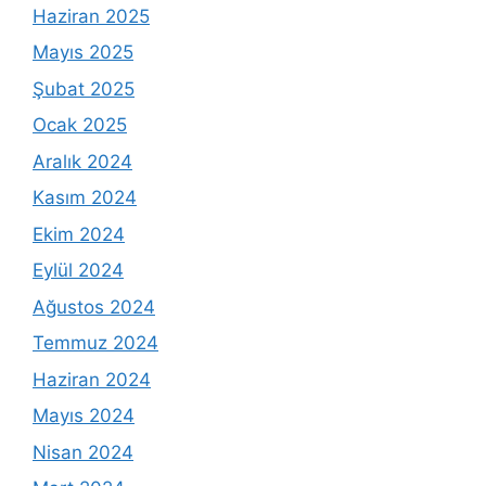
Haziran 2025
Mayıs 2025
Şubat 2025
Ocak 2025
Aralık 2024
Kasım 2024
Ekim 2024
Eylül 2024
Ağustos 2024
Temmuz 2024
Haziran 2024
Mayıs 2024
Nisan 2024