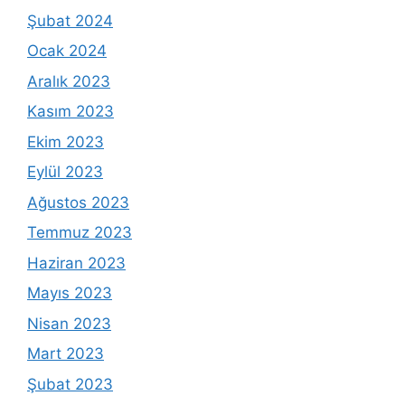
Şubat 2024
Ocak 2024
Aralık 2023
Kasım 2023
Ekim 2023
Eylül 2023
Ağustos 2023
Temmuz 2023
Haziran 2023
Mayıs 2023
Nisan 2023
Mart 2023
Şubat 2023