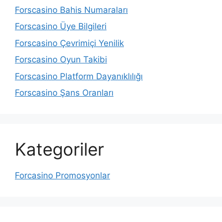
Forscasino Bahis Numaraları
Forscasino Üye Bilgileri
Forscasino Çevrimiçi Yenilik
Forscasino Oyun Takibi
Forscasino Platform Dayanıklılığı
Forscasino Şans Oranları
Kategoriler
Forcasino Promosyonlar