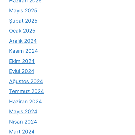
Haziran 2025
Mayıs 2025
Şubat 2025
Ocak 2025
Aralık 2024
Kasım 2024
Ekim 2024
Eylül 2024
Ağustos 2024
Temmuz 2024
Haziran 2024
Mayıs 2024
Nisan 2024
Mart 2024