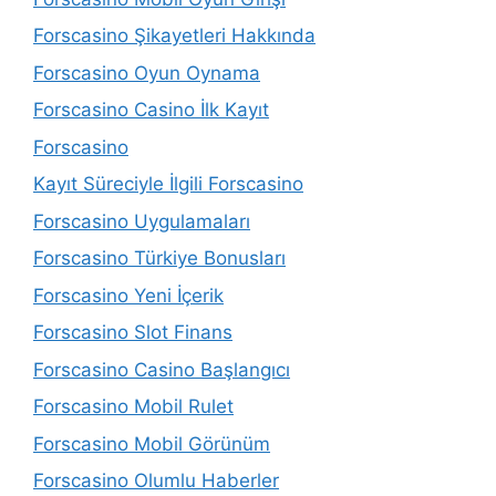
Forscasino Şikayetleri Hakkında
Forscasino Oyun Oynama
Forscasino Casino İlk Kayıt
Forscasino
Kayıt Süreciyle İlgili Forscasino
Forscasino Uygulamaları
Forscasino Türkiye Bonusları
Forscasino Yeni İçerik
Forscasino Slot Finans
Forscasino Casino Başlangıcı
Forscasino Mobil Rulet
Forscasino Mobil Görünüm
Forscasino Olumlu Haberler