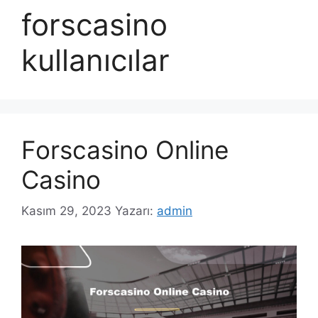
forscasino
kullanıcılar
Forscasino Online
Casino
Kasım 29, 2023
Yazarı:
admin