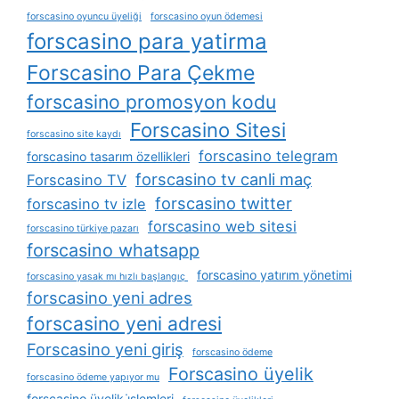
forscasino oyuncu üyeliği
forscasino oyun ödemesi
forscasino para yatirma
Forscasino Para Çekme
forscasino promosyon kodu
Forscasino Sitesi
forscasino site kaydı
forscasino telegram
forscasino tasarım özellikleri
forscasino tv canli maç
Forscasino TV
forscasino twitter
forscasino tv izle
forscasino web sitesi
forscasino türkiye pazarı
forscasino whatsapp
forscasino yatırım yönetimi
forscasino yasak mı hızlı başlangıç ​​
forscasino yeni adres
forscasino yeni adresi
Forscasino yeni giriş
forscasino ödeme
Forscasino üyelik
forscasino ödeme yapıyor mu
forscasino üyelik i̇şlemleri