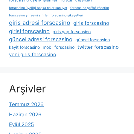
forscasino üyelikleri
forscasino üyeliği başka neler sunuyor
forscasino şeffaf yönetim
forscasino şifresini sıfırla
forscasino şikayetleri
giris adresi forscasino
giris forscasino
girisi forscasino
giris yap forscasino
güncel adresi forscasino
güncel forscasino
twitter forscasino
kayit forscasino
mobil forscasino
yeni giris forscasino
Arşivler
Temmuz 2026
Haziran 2026
Eylül 2025