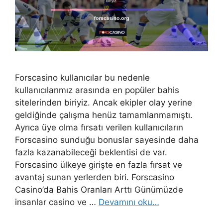
Forscasino kullanıcılar bu nedenle
kullanıcılarımız arasında en popüler bahis
sitelerinden biriyiz. Ancak ekipler olay yerine
geldiğinde çalışma henüz tamamlanmamıştı.
Ayrıca üye olma fırsatı verilen kullanıcıların
Forscasino sunduğu bonuslar sayesinde daha
fazla kazanabileceği beklentisi de var.
Forscasino ülkeye girişte en fazla fırsat ve
avantaj sunan yerlerden biri. Forscasino
Casino’da Bahis Oranları Arttı Günümüzde
insanlar casino ve …
Devamını oku…