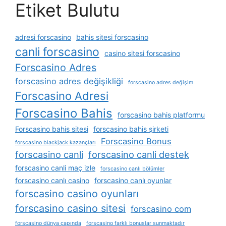
Etiket Bulutu
adresi forscasino
bahis sitesi forscasino
canli forscasino
casino sitesi forscasino
Forscasino Adres
forscasino adres değişikliği
forscasino adres değişim
Forscasino Adresi
Forscasino Bahis
forscasino bahis platformu
Forscasino bahis sitesi
forscasino bahis şirketi
Forscasino Bonus
forscasino blackjack kazançları
forscasino canli
forscasino canli destek
forscasino canli maç izle
forscasino canlı bölümler
forscasino canlı casino
forscasino canlı oyunlar
forscasino casino oyunları
forscasino casino sitesi
forscasino com
forscasino dünya çapında
forscasino farklı bonuslar sunmaktadır