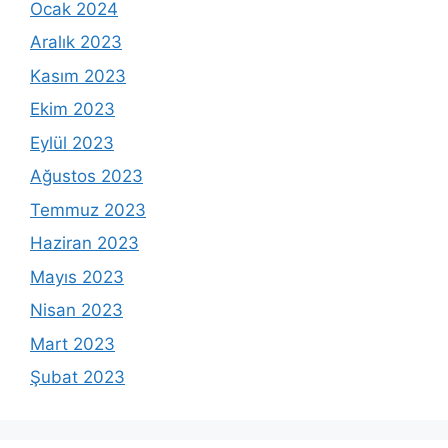
Ocak 2024
Aralık 2023
Kasım 2023
Ekim 2023
Eylül 2023
Ağustos 2023
Temmuz 2023
Haziran 2023
Mayıs 2023
Nisan 2023
Mart 2023
Şubat 2023