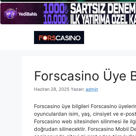
İçeriğe
atla
Forscasino Üye Bi
Haziran 28, 2025
Yazarı:
admin
Forscasino üye bilgileri Forscasino üyeleri
oyunculardan isim, yaş, cinsiyet ve e-posta 
Forscasino web sitesinden silinmesi ile ilgil
doğrudan silinecektir. Forscasino Mobil 