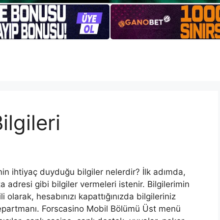
lgileri
nin ihtiyaç duyduğu bilgiler nelerdir? İlk adımda,
adresi gibi bilgiler vermeleri istenir. Bilgilerimin
i olarak, hesabınızı kapattığınızda bilgileriniz
Departmanı. Forscasino Mobil Bölümü Üst menü