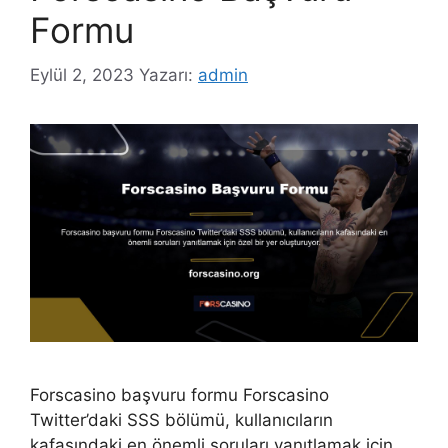
Formu
Eylül 2, 2023
Yazarı:
admin
Forscasino başvuru formu Forscasino
Twitter’daki SSS bölümü, kullanıcıların
kafasındaki en önemli soruları yanıtlamak için