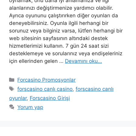
oynamak, onu daha iyi anlamanıza ve ilgi
alanlarınızı değiştirmenize yardımcı olabilir.
Ayrıca oyununu çalıştırırken diğer oyunları da
deneyebilirsiniz. Oyunla ilgili herhangi bir
sorunuz veya bilginiz varsa, lütfen herhangi bir
web sitesinin sayfasının altındaki destek
hizmetlerimizi kullanın. 7 gün 24 saat sizi
desteklemeye ve sorularınız veya endişeleriniz
için ellerinden gelen …
Devamını oku…
Kategoriler
Forcasino Promosyonlar
Etiketler
forscasino canlı casino
,
forscasino canlı
oyunlar
,
Forscasino Girişi
Yorum yap