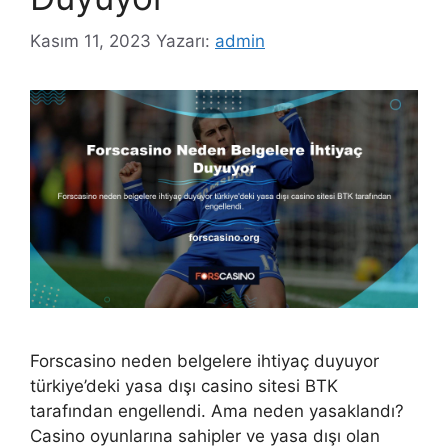
Kasım 11, 2023
Yazarı:
admin
Forscasino neden belgelere ihtiyaç duyuyor
türkiye’deki yasa dışı casino sitesi BTK
tarafından engellendi. Ama neden yasaklandı?
Casino oyunlarına sahipler ve yasa dışı olan