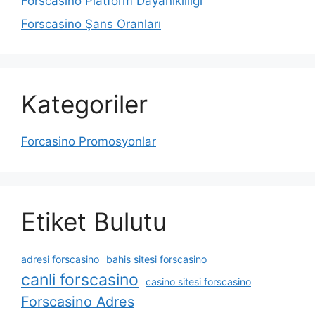
Forscasino Platform Dayanıklılığı
Forscasino Şans Oranları
Kategoriler
Forcasino Promosyonlar
Etiket Bulutu
adresi forscasino
bahis sitesi forscasino
canli forscasino
casino sitesi forscasino
Forscasino Adres