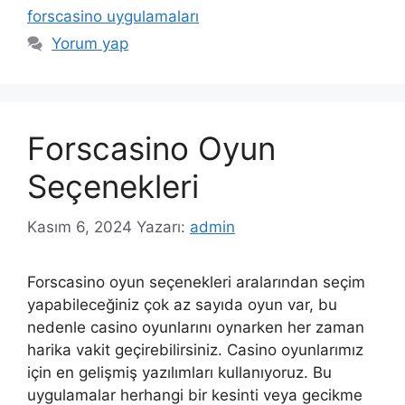
forscasino uygulamaları
Yorum yap
Forscasino Oyun
Seçenekleri
Kasım 6, 2024
Yazarı:
admin
Forscasino oyun seçenekleri aralarından seçim
yapabileceğiniz çok az sayıda oyun var, bu
nedenle casino oyunlarını oynarken her zaman
harika vakit geçirebilirsiniz. Casino oyunlarımız
için en gelişmiş yazılımları kullanıyoruz. Bu
uygulamalar herhangi bir kesinti veya gecikme