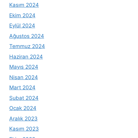
Kasım 2024
Ekim 2024
Eylül 2024
Ağustos 2024
Temmuz 2024
Haziran 2024
Mayıs 2024
Nisan 2024
Mart 2024
Şubat 2024
Ocak 2024
Aralık 2023
Kasım 2023