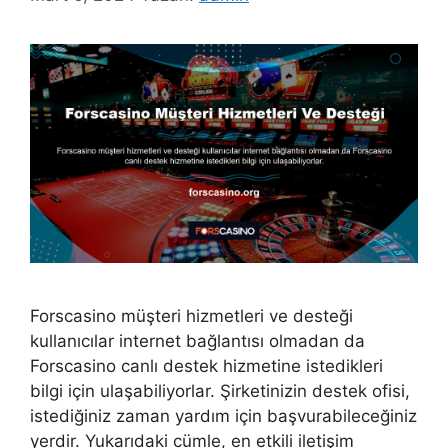
Forscasino müşteri hizmetleri ve desteği
kullanıcılar internet bağlantısı olmadan da
Forscasino canlı destek hizmetine istedikleri
bilgi için ulaşabiliyorlar. Şirketinizin destek ofisi,
istediğiniz zaman yardım için başvurabileceğiniz
yerdir. Yukarıdaki cümle, en etkili iletişim