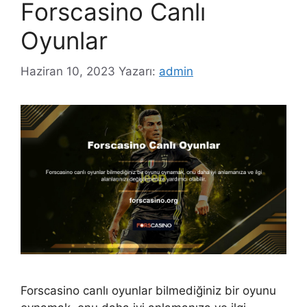
Forscasino Canlı
Oyunlar
Haziran 10, 2023
Yazarı:
admin
Forscasino canlı oyunlar bilmediğiniz bir oyunu