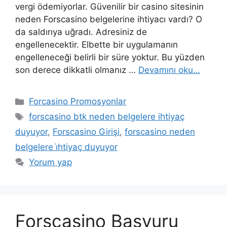
vergi ödemiyorlar. Güvenilir bir casino sitesinin
neden Forscasino belgelerine ihtiyacı vardı? O
da saldırıya uğradı. Adresiniz de
engellenecektir. Elbette bir uygulamanın
engelleneceği belirli bir süre yoktur. Bu yüzden
son derece dikkatli olmanız …
Devamını oku…
Kategoriler
Forcasino Promosyonlar
Etiketler
forscasino btk neden belgelere ihtiyaç
duyuyor
,
Forscasino Girişi
,
forscasino neden
belgelere i̇htiyaç duyuyor
Yorum yap
Forscasino Başvuru