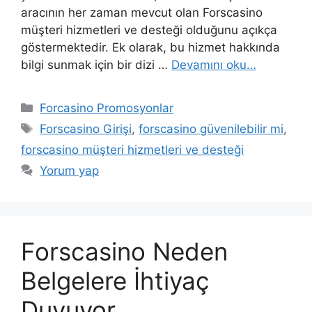
aracının her zaman mevcut olan Forscasino
müşteri hizmetleri ve desteği olduğunu açıkça
göstermektedir. Ek olarak, bu hizmet hakkında
bilgi sunmak için bir dizi …
Devamını oku…
Kategoriler
Forcasino Promosyonlar
Etiketler
Forscasino Girişi
,
forscasino güvenilebilir mi
,
forscasino müşteri hizmetleri ve desteği
Yorum yap
Forscasino Neden
Belgelere İhtiyaç
Duyuyor