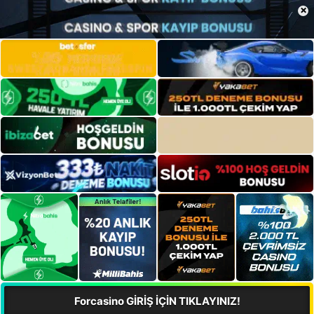
×
Forcasino GİRİŞ İÇİN TIKLAYINIZ!