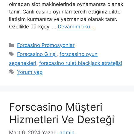
olmadan slot makinelerinde oynamanıza olanak
tanır. Canlı casino oyunları tercih ettiğiniz dilde
iletişim kurmanıza ve yazmanıza olanak tanır.
Özellikle Türkçeyi …
Devamını oku…
Kategoriler
Forcasino Promosyonlar
Etiketler
Forscasino Girişi
,
forscasino oyun
seçenekleri
,
forscasino rulet blackjack stratejisi
Yorum yap
Forscasino Müşteri
Hizmetleri Ve Desteği
Mart 6, 2024
Yazarı:
admin