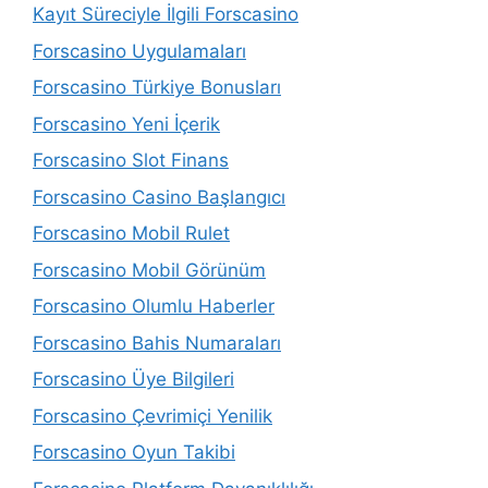
Kayıt Süreciyle İlgili Forscasino
Forscasino Uygulamaları
Forscasino Türkiye Bonusları
Forscasino Yeni İçerik
Forscasino Slot Finans
Forscasino Casino Başlangıcı
Forscasino Mobil Rulet
Forscasino Mobil Görünüm
Forscasino Olumlu Haberler
Forscasino Bahis Numaraları
Forscasino Üye Bilgileri
Forscasino Çevrimiçi Yenilik
Forscasino Oyun Takibi