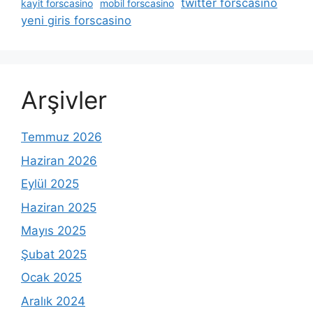
twitter forscasino
kayit forscasino
mobil forscasino
yeni giris forscasino
Arşivler
Temmuz 2026
Haziran 2026
Eylül 2025
Haziran 2025
Mayıs 2025
Şubat 2025
Ocak 2025
Aralık 2024