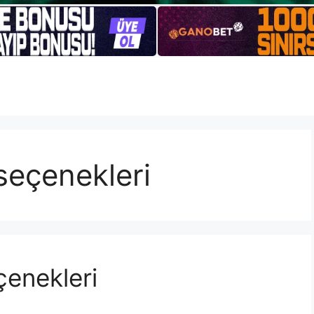
seçenekleri
enekleri