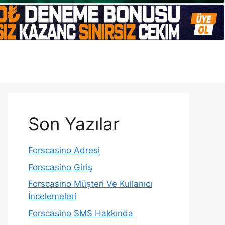
Son Yazılar
Forscasino Adresi
Forscasino Giriş
Forscasino Müşteri Ve Kullanıcı
İncelemeleri
Forscasino SMS Hakkında