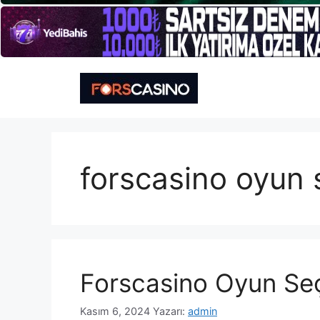
İçeriğe
atla
forscasino oyun 
Forscasino Oyun Seç
Kasım 6, 2024
Yazarı:
admin