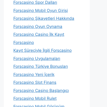
Forscasino Spor Dalları
Forscasino Mobil Oyun Girişi
Forscasino Şikayetleri Hakkında
Forscasino Oyun Oynama
Forscasino Casino İlk Kayıt
Forscasino
Kayıt Süreciyle İlgili Forscasino
Forscasino Uygulamaları
Forscasino Türkiye Bonusları
Forscasino Yeni İçerik
Forscasino Slot Finans
Forscasino Casino Başlangıcı
Forscasino Mobil Rulet
Forscasino Mobil Görünüm