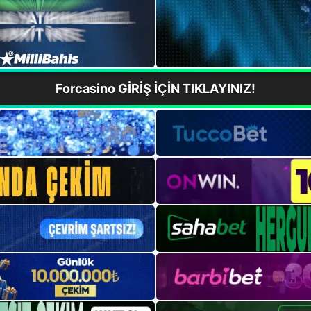
Forcasino GİRİŞ İÇİN TIKLAYINIZ!