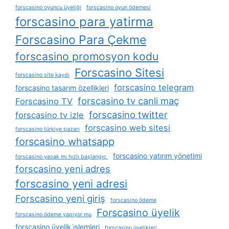
forscasino oyuncu üyeliği
forscasino oyun ödemesi
forscasino para yatirma
Forscasino Para Çekme
forscasino promosyon kodu
Forscasino Sitesi
forscasino site kaydı
forscasino telegram
forscasino tasarım özellikleri
forscasino tv canli maç
Forscasino TV
forscasino twitter
forscasino tv izle
forscasino web sitesi
forscasino türkiye pazarı
forscasino whatsapp
forscasino yatırım yönetimi
forscasino yasak mı hızlı başlangıç ​​
forscasino yeni adres
forscasino yeni adresi
Forscasino yeni giriş
forscasino ödeme
Forscasino üyelik
forscasino ödeme yapıyor mu
forscasino üyelik i̇şlemleri
forscasino üyelikleri