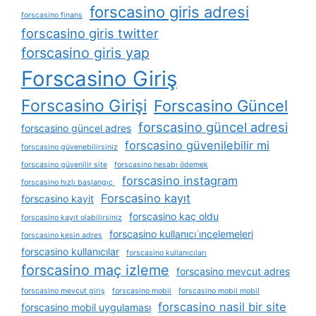
forscasino giris adresi
forscasino finans
forscasino giris twitter
forscasino giris yap
Forscasino Giriş
Forscasino Girişi
Forscasino Güncel
forscasino güncel adresi
forscasino güncel adres
forscasino güvenilebilir mi
forscasino güvenebilirsiniz
forscasino güvenilir site
forscasino hesabı ödemek
forscasino instagram
forscasino hızlı başlangıç ​​
Forscasino kayıt
forscasino kayit
forscasino kaç oldu
forscasino kayıt olabilirsiniz
forscasino kullanıcı i̇ncelemeleri
forscasino kesin adres
forscasino kullanıcılar
forscasino kullanıcıları
forscasino maç izleme
forscasino mevcut adres
forscasino mevcut giriş
forscasino mobil
forscasino mobil mobil
forscasino nasil bir site
forscasino mobil uygulaması