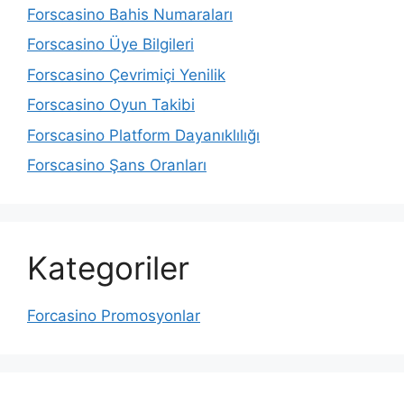
Forscasino Bahis Numaraları
Forscasino Üye Bilgileri
Forscasino Çevrimiçi Yenilik
Forscasino Oyun Takibi
Forscasino Platform Dayanıklılığı
Forscasino Şans Oranları
Kategoriler
Forcasino Promosyonlar