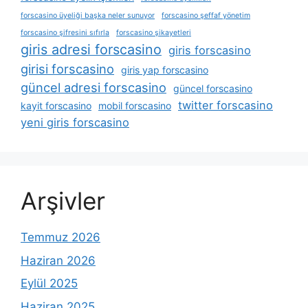
forscasino üyeliği başka neler sunuyor
forscasino şeffaf yönetim
forscasino şifresini sıfırla
forscasino şikayetleri
giris adresi forscasino
giris forscasino
girisi forscasino
giris yap forscasino
güncel adresi forscasino
güncel forscasino
twitter forscasino
kayit forscasino
mobil forscasino
yeni giris forscasino
Arşivler
Temmuz 2026
Haziran 2026
Eylül 2025
Haziran 2025