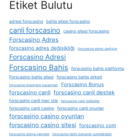
Etiket Bulutu
adresi forscasino
bahis sitesi forscasino
canli forscasino
casino sitesi forscasino
Forscasino Adres
forscasino adres değişikliği
forscasino adres değişim
Forscasino Adresi
Forscasino Bahis
forscasino bahis platformu
Forscasino bahis sitesi
forscasino bahis şirketi
Forscasino Bonus
forscasino blackjack kazançları
forscasino canli
forscasino canli destek
forscasino canli maç izle
forscasino canlı bölümler
forscasino canlı casino
forscasino canlı oyunlar
forscasino casino oyunları
forscasino casino sitesi
forscasino com
forscasino dünya çapında
forscasino farklı bonuslar sunmaktadır