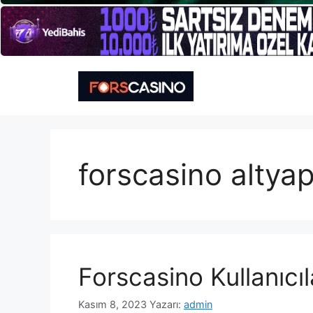
İçeriğe
atla
forscasino altyap
Forscasino Kullanıcıl
Kasım 8, 2023
Yazarı:
admin