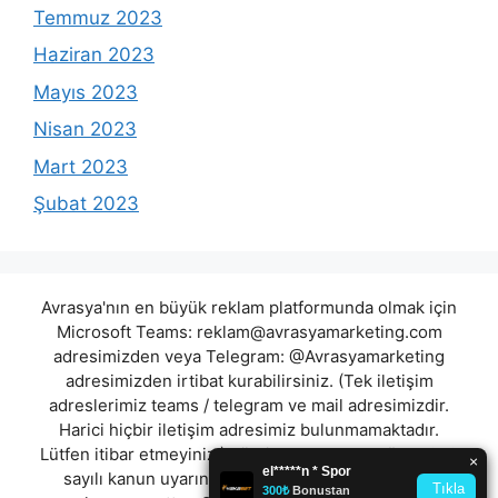
Temmuz 2023
Haziran 2023
Mayıs 2023
Nisan 2023
Mart 2023
Şubat 2023
Avrasya'nın en büyük reklam platformunda olmak için
Microsoft Teams:
reklam@avrasyamarketing.com
adresimizden veya Telegram: @Avrasyamarketing
adresimizden irtibat kurabilirsiniz. (Tek iletişim
adreslerimiz teams / telegram ve mail adresimizdir.
Harici hiçbir iletişim adresimiz bulunmamaktadır.
Lütfen itibar etmeyiniz.) Türkiye yasalarına göre 7258
sayılı kanun uyarınca yasa dışı bahis oynamanın