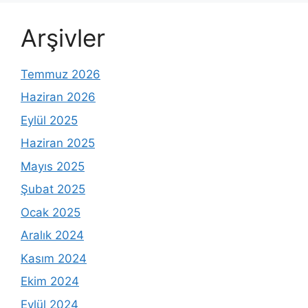
Arşivler
Temmuz 2026
Haziran 2026
Eylül 2025
Haziran 2025
Mayıs 2025
Şubat 2025
Ocak 2025
Aralık 2024
Kasım 2024
Ekim 2024
Eylül 2024