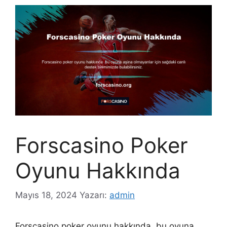
Forscasino Poker
Oyunu Hakkında
Mayıs 18, 2024
Yazarı:
admin
Forscasino poker oyunu hakkında bu oyuna