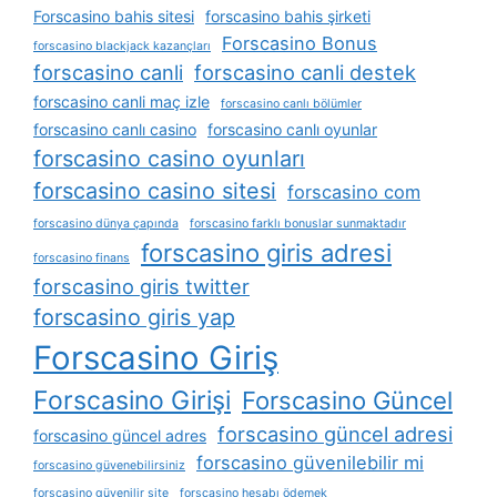
Forscasino bahis sitesi
forscasino bahis şirketi
Forscasino Bonus
forscasino blackjack kazançları
forscasino canli
forscasino canli destek
forscasino canli maç izle
forscasino canlı bölümler
forscasino canlı casino
forscasino canlı oyunlar
forscasino casino oyunları
forscasino casino sitesi
forscasino com
forscasino dünya çapında
forscasino farklı bonuslar sunmaktadır
forscasino giris adresi
forscasino finans
forscasino giris twitter
forscasino giris yap
Forscasino Giriş
Forscasino Girişi
Forscasino Güncel
forscasino güncel adresi
forscasino güncel adres
forscasino güvenilebilir mi
forscasino güvenebilirsiniz
forscasino güvenilir site
forscasino hesabı ödemek