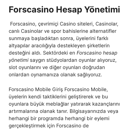
Forscasino Hesap Yönetimi
Forscasino, çevrimiçi Casino siteleri, Casinolar,
canlı Casinolar ve spor bahislerine alternatifler
sunmaya başladıktan sonra, üyelerini farklı
altyapılar aracılığıyla destekleyen şirketlerin
desteğini aldı. Sektördeki en
Forscasino hesap
yönetimi
saygın stüdyolardan oyunlar alıyoruz,
slot oyunlarını ve diğer oyunları doğrudan
onlardan oynamanıza olanak sağlıyoruz.
Forscasino Mobile Giriş Forscasino Mobile,
üyelerin kendi taktiklerini geliştirerek ve bu
oyunlara büyük meblağlar yatırarak kazançlarını
artırmalarına olanak tanır. Bilgisayarınızda veya
herhangi bir programda herhangi bir eylemi
gerçekleştirmek için Forscasino de