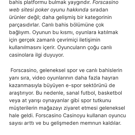
bahis platformu bulmak yaygındır.
Forscasino
web sitesi poker oyunu hakkında
sıradan
ürünler değil; daha gelişmiş bir kategorinin
parçasıdırlar. Canlı bahis bölümüne çok
bağlıyım. Oyunun bu kısmı, oyunlara katılmak
için gerçek zamanlı çevrimiçi iletişimin
kullanılmasını içerir. Oyuncuların çoğu canlı
casinolara ilgi duyuyor.
Forscasino, geleneksel spor ve canlı bahislerin
yanı sıra, video oyunlarının daha fazla hayran
kazanmasıyla büyüyen e-spor sektörünü de
araştırıyor. Bu nedenle, sanal futbol, ​​basketbol
veya at yarışı oynayanlar gibi spor tutkunu
müşterilerin mağazayı ziyaret etmesi geleneksel
hale geldi. Forscasino Casinoyu kullanan oyuncu
sayısı arttı ve bu gelişmeden memnun kaldılar.