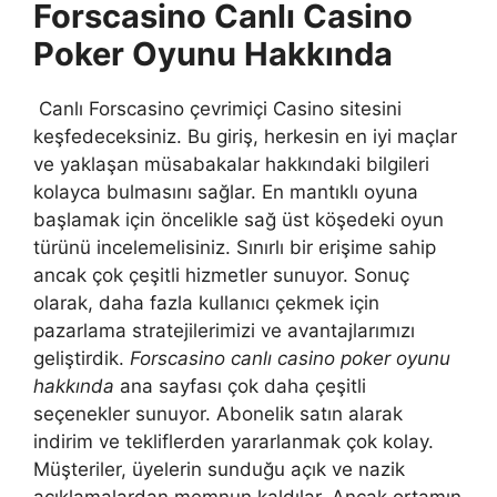
Forscasino Canlı Casino
Poker Oyunu Hakkında
Canlı Forscasino çevrimiçi Casino sitesini
keşfedeceksiniz. Bu giriş, herkesin en iyi maçlar
ve yaklaşan müsabakalar hakkındaki bilgileri
kolayca bulmasını sağlar. En mantıklı oyuna
başlamak için öncelikle sağ üst köşedeki oyun
türünü incelemelisiniz. Sınırlı bir erişime sahip
ancak çok çeşitli hizmetler sunuyor. Sonuç
olarak, daha fazla kullanıcı çekmek için
pazarlama stratejilerimizi ve avantajlarımızı
geliştirdik.
Forscasino canlı casino poker oyunu
hakkında
ana sayfası çok daha çeşitli
seçenekler sunuyor. Abonelik satın alarak
indirim ve tekliflerden yararlanmak çok kolay.
Müşteriler, üyelerin sunduğu açık ve nazik