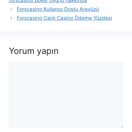
forscasino poker oyunu hakkında
Forscasino Kullanıcı Dostu Arayüzü
Forscasino Canlı Casino Ödeme Yüzdesi
Yorum yapın
Yorum