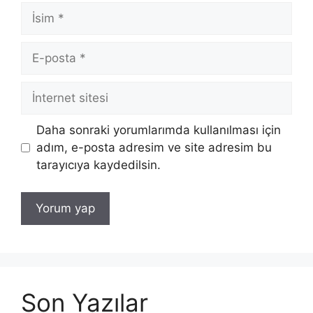
İsim
E-
posta
İnternet
sitesi
Daha sonraki yorumlarımda kullanılması için
adım, e-posta adresim ve site adresim bu
tarayıcıya kaydedilsin.
Son Yazılar