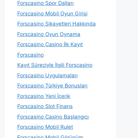
Forscasino Spor Dalları
Forscasino Mobil Oyun Girişi
Forscasino Şikayetleri Hakkında
Forscasino Oyun Oynama
Forscasino Casino İlk Kayıt
Forscasino
Kayıt Süreciyle İlgili Forscasino
Forscasino Uygulamaları
Forscasino Türkiye Bonusları
Forscasino Yeni İçerik
Forscasino Slot Finans
Forscasino Casino Başlangıcı
Forscasino Mobil Rulet
Forscasino Mobil Görünüm