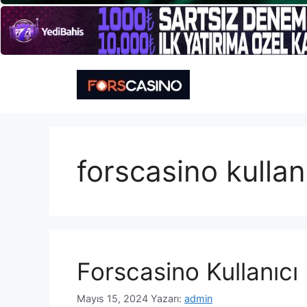
İçeriğe
atla
forscasino kullan
Forscasino Kullanıc
Mayıs 15, 2024
Yazarı:
admin