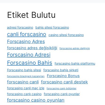
Etiket Bulutu
adresi forscasino
bahis sitesi forscasino
canli forscasino
casino sitesi forscasino
Forscasino Adres
forscasino adres değişikliği
forscasino adres değişim
Forscasino Adresi
Forscasino Bahis
forscasino bahis platformu
Forscasino bahis sitesi
forscasino bahis şirketi
Forscasino Bonus
forscasino blackjack kazançları
forscasino canli
forscasino canli destek
forscasino canli maç izle
forscasino canlı bölümler
forscasino canlı casino
forscasino canlı oyunlar
forscasino casino oyunları