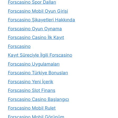
Forscasino Spor Dalları
Forscasino Mobil Oyun Girişi
Forscasino Şikayetleri Hakkında
Forscasino Oyun Oynama
Forscasino Casino İlk Kayıt
Forscasino
Kayıt Süreciyle İlgili Forscasino
Forscasino Uygulamaları
Forscasino Türkiye Bonusları
Forscasino Yeni İçerik
Forscasino Slot Finans
Forscasino Casino Başlangıcı
Forscasino Mobil Rulet
Forscasino Mobil Görünüm