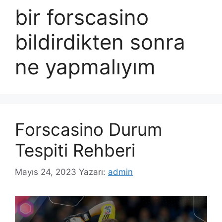
bir forscasino
bildirdikten sonra
ne yapmalıyım
Forscasino Durum
Tespiti Rehberi
Mayıs 24, 2023
Yazarı:
admin