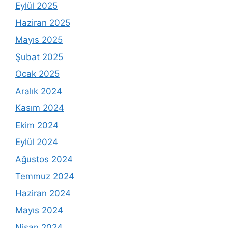
Eylül 2025
Haziran 2025
Mayıs 2025
Şubat 2025
Ocak 2025
Aralık 2024
Kasım 2024
Ekim 2024
Eylül 2024
Ağustos 2024
Temmuz 2024
Haziran 2024
Mayıs 2024
Nisan 2024