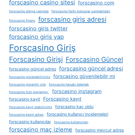
forscasino casino sitesi
forscasino com
forscasino dünya çapında
forscasino farklı bonuslar sunmaktadır
forscasino giris adresi
forscasino finans
forscasino giris twitter
forscasino giris yap
Forscasino Giriş
Forscasino Girişi
Forscasino Güncel
forscasino güncel adresi
forscasino güncel adres
forscasino güvenilebilir mi
forscasino güvenebilirsiniz
forscasino güvenilir site
forscasino hesabı ödemek
forscasino instagram
forscasino hızlı başlangıç ​​
Forscasino kayıt
forscasino kayit
forscasino kaç oldu
forscasino kayıt olabilirsiniz
forscasino kullanıcı i̇ncelemeleri
forscasino kesin adres
forscasino kullanıcılar
forscasino kullanıcıları
forscasino maç izleme
forscasino mevcut adres