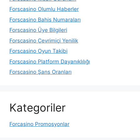
Forscasino Olumlu Haberler
Forscasino Bahis Numaraları
Forscasino Üye Bilgileri
Forscasino Çevrimiçi Yenilik
Forscasino Oyun Takibi
Forscasino Platform Dayanıklılığı
Forscasino Şans Oranları
Kategoriler
Forcasino Promosyonlar