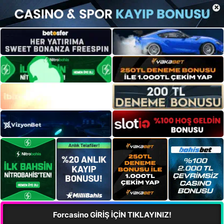
×
Forcasino GİRİŞ İÇİN TIKLAYINIZ!