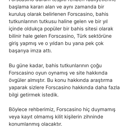
başlama kararı alan ve aynı zamanda bir
kuruluş olarak belirlenen Forscasino, bahis
tutkunlarının tutkusu haline gelen ve bir yıl
içinde oldukça popüler bir bahis sitesi olarak
bilinir hale gelen Forscasino, Türk sektörüne
giriş yapmış ve o yıldan bu yana pek çok
başarıya imza attı.
Bu güne kadar, bahis tutkunlarının çoğu
Forscasino oyun oynamış ve site hakkında
övgüler almıştır. Bu konu hakkında araştırma
yaparak sizlere Forscasino hakkında daha fazla
bilgi getirmek istedik.
Böylece rehberimiz, Forscasino hiç duymamış
veya kayıt olmamış kilit kişilerin zihninde
konumlanmış olacaktır.