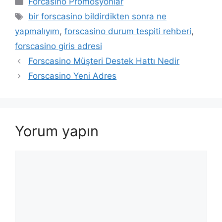
Forcasino Promosyonlar
Etiketler
bir forscasino bildirdikten sonra ne
yapmalıyım
,
forscasino durum tespiti rehberi
,
forscasino giris adresi
Forscasino Müşteri Destek Hattı Nedir
Forscasino Yeni Adres
Yorum yapın
Yorum