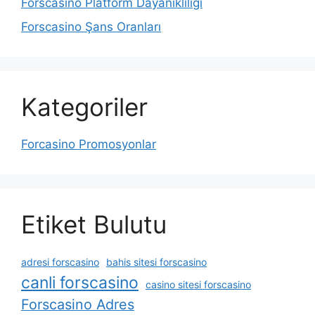
Forscasino Platform Dayanıklılığı
Forscasino Şans Oranları
Kategoriler
Forcasino Promosyonlar
Etiket Bulutu
adresi forscasino
bahis sitesi forscasino
canli forscasino
casino sitesi forscasino
Forscasino Adres