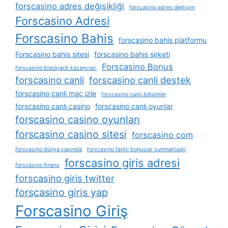
forscasino adres değişikliği
forscasino adres değişim
Forscasino Adresi
Forscasino Bahis
forscasino bahis platformu
Forscasino bahis sitesi
forscasino bahis şirketi
Forscasino Bonus
forscasino blackjack kazançları
forscasino canli
forscasino canli destek
forscasino canli maç izle
forscasino canlı bölümler
forscasino canlı casino
forscasino canlı oyunlar
forscasino casino oyunları
forscasino casino sitesi
forscasino com
forscasino dünya çapında
forscasino farklı bonuslar sunmaktadır
forscasino giris adresi
forscasino finans
forscasino giris twitter
forscasino giris yap
Forscasino Giriş