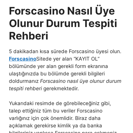
Forscasino Nasıl Üye
Olunur Durum Tespiti
Rehberi
5 dakikadan kısa sürede Forscasino üyesi olun.
Forscasino
Sitede yer alan “KAYIT OL”
bölümünde yer alan gerekli form ekranına
ulaştığınızda bu bölümde gerekli bilgileri
doldurmanız
Forscasino nasıl üye olunur durum
tespiti rehberi
gerekmektedir.
Yukarıdaki resimde de görebileceğiniz gibi,
talep ettiğiniz tüm bu veriler Forscasino
varlığınız için çok önemlidir. Biraz daha
açıklamak gerekirse kimlik ya da banka