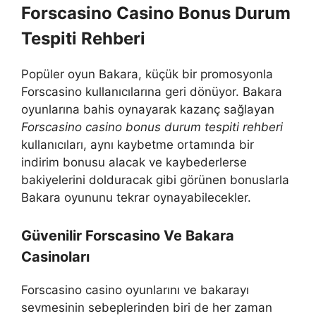
Forscasino Casino Bonus Durum
Tespiti Rehberi
Popüler oyun Bakara, küçük bir promosyonla
Forscasino kullanıcılarına geri dönüyor. Bakara
oyunlarına bahis oynayarak kazanç sağlayan
Forscasino casino bonus durum tespiti rehberi
kullanıcıları, aynı kaybetme ortamında bir
indirim bonusu alacak ve kaybederlerse
bakiyelerini dolduracak gibi görünen bonuslarla
Bakara oyununu tekrar oynayabilecekler.
Güvenilir Forscasino Ve Bakara
Casinoları
Forscasino casino oyunlarını ve bakarayı
sevmesinin sebeplerinden biri de her zaman