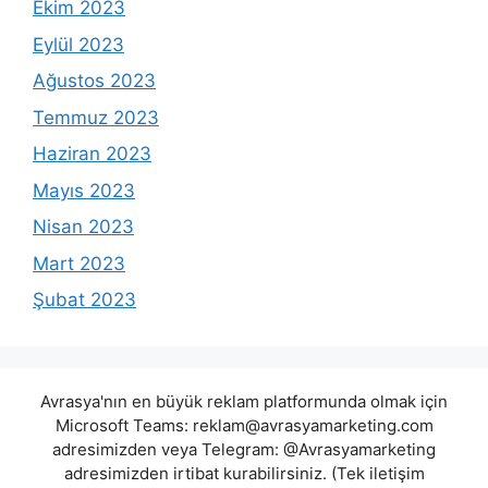
Ekim 2023
Eylül 2023
Ağustos 2023
Temmuz 2023
Haziran 2023
Mayıs 2023
Nisan 2023
Mart 2023
Şubat 2023
Avrasya'nın en büyük reklam platformunda olmak için
Microsoft Teams:
reklam@avrasyamarketing.com
adresimizden veya Telegram: @Avrasyamarketing
adresimizden irtibat kurabilirsiniz. (Tek iletişim