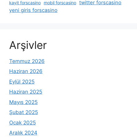
twitter forscasino
kayit forscasino
mobil forscasino
yeni giris forscasino
Arşivler
Temmuz 2026
Haziran 2026
Eylül 2025
Haziran 2025
Mayıs 2025
Şubat 2025
Ocak 2025
Aralık 2024