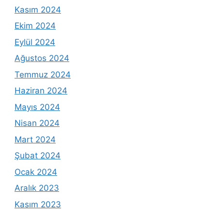
Kasım 2024
Ekim 2024
Eylül 2024
Ağustos 2024
Temmuz 2024
Haziran 2024
Mayıs 2024
Nisan 2024
Mart 2024
Şubat 2024
Ocak 2024
Aralık 2023
Kasım 2023