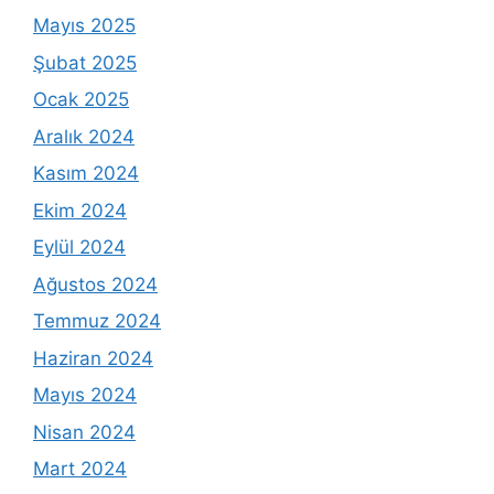
Mayıs 2025
Şubat 2025
Ocak 2025
Aralık 2024
Kasım 2024
Ekim 2024
Eylül 2024
Ağustos 2024
Temmuz 2024
Haziran 2024
Mayıs 2024
Nisan 2024
Mart 2024