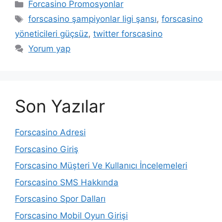
Kategoriler
Forcasino Promosyonlar
Etiketler
forscasino şampiyonlar ligi şansı
,
forscasino
yöneticileri güçsüz
,
twitter forscasino
Yorum yap
Son Yazılar
Forscasino Adresi
Forscasino Giriş
Forscasino Müşteri Ve Kullanıcı İncelemeleri
Forscasino SMS Hakkında
Forscasino Spor Dalları
Forscasino Mobil Oyun Girişi