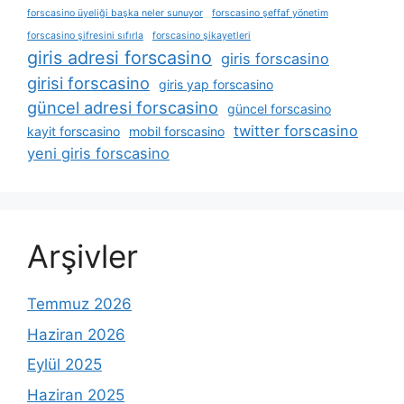
forscasino üyeliği başka neler sunuyor
forscasino şeffaf yönetim
forscasino şifresini sıfırla
forscasino şikayetleri
giris adresi forscasino
giris forscasino
girisi forscasino
giris yap forscasino
güncel adresi forscasino
güncel forscasino
twitter forscasino
kayit forscasino
mobil forscasino
yeni giris forscasino
Arşivler
Temmuz 2026
Haziran 2026
Eylül 2025
Haziran 2025