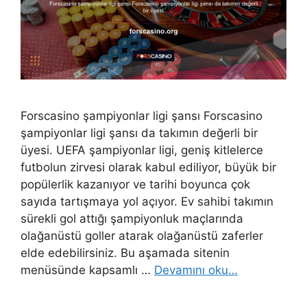
Forscasino şampiyonlar ligi şansı Forscasino
şampiyonlar ligi şansı da takımın değerli bir
üyesi. UEFA şampiyonlar ligi, geniş kitlelerce
futbolun zirvesi olarak kabul ediliyor, büyük bir
popülerlik kazanıyor ve tarihi boyunca çok
sayıda tartışmaya yol açıyor. Ev sahibi takımın
sürekli gol attığı şampiyonluk maçlarında
olağanüstü goller atarak olağanüstü zaferler
elde edebilirsiniz. Bu aşamada sitenin
menüsünde kapsamlı …
Devamını oku…