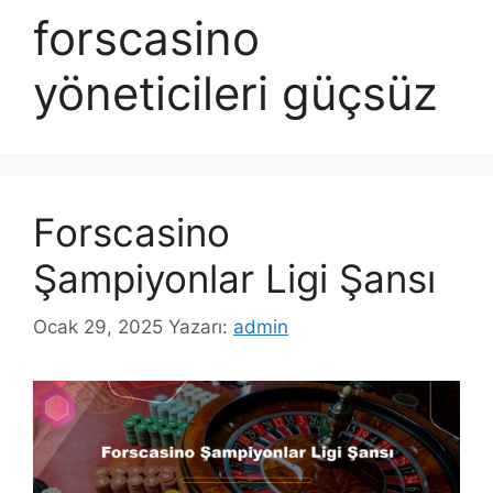
forscasino
yöneticileri güçsüz
Forscasino
Şampiyonlar Ligi Şansı
Ocak 29, 2025
Yazarı:
admin