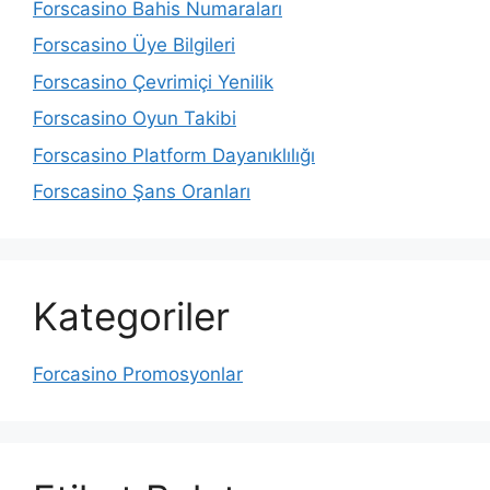
Forscasino Bahis Numaraları
Forscasino Üye Bilgileri
Forscasino Çevrimiçi Yenilik
Forscasino Oyun Takibi
Forscasino Platform Dayanıklılığı
Forscasino Şans Oranları
Kategoriler
Forcasino Promosyonlar