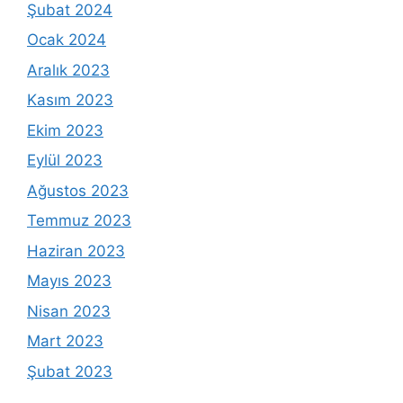
Şubat 2024
Ocak 2024
Aralık 2023
Kasım 2023
Ekim 2023
Eylül 2023
Ağustos 2023
Temmuz 2023
Haziran 2023
Mayıs 2023
Nisan 2023
Mart 2023
Şubat 2023