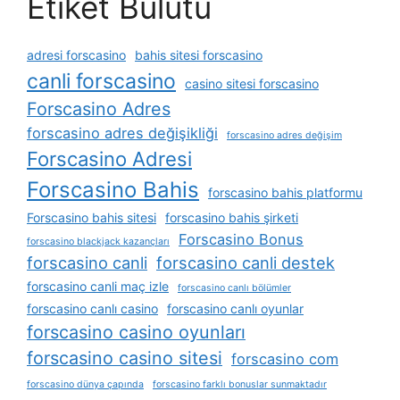
Etiket Bulutu
adresi forscasino
bahis sitesi forscasino
canli forscasino
casino sitesi forscasino
Forscasino Adres
forscasino adres değişikliği
forscasino adres değişim
Forscasino Adresi
Forscasino Bahis
forscasino bahis platformu
Forscasino bahis sitesi
forscasino bahis şirketi
Forscasino Bonus
forscasino blackjack kazançları
forscasino canli
forscasino canli destek
forscasino canli maç izle
forscasino canlı bölümler
forscasino canlı casino
forscasino canlı oyunlar
forscasino casino oyunları
forscasino casino sitesi
forscasino com
forscasino dünya çapında
forscasino farklı bonuslar sunmaktadır