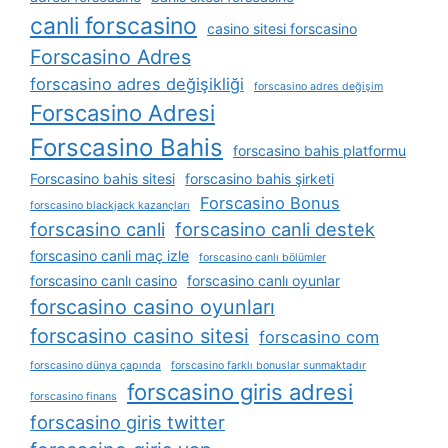
canli forscasino
casino sitesi forscasino
Forscasino Adres
forscasino adres değişikliği
forscasino adres değişim
Forscasino Adresi
Forscasino Bahis
forscasino bahis platformu
Forscasino bahis sitesi
forscasino bahis şirketi
Forscasino Bonus
forscasino blackjack kazançları
forscasino canli
forscasino canli destek
forscasino canli maç izle
forscasino canlı bölümler
forscasino canlı casino
forscasino canlı oyunlar
forscasino casino oyunları
forscasino casino sitesi
forscasino com
forscasino dünya çapında
forscasino farklı bonuslar sunmaktadır
forscasino giris adresi
forscasino finans
forscasino giris twitter