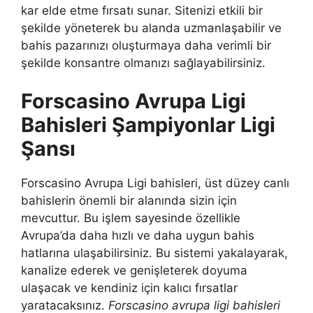
kar elde etme fırsatı sunar. Sitenizi etkili bir
şekilde yöneterek bu alanda uzmanlaşabilir ve
bahis pazarınızı oluşturmaya daha verimli bir
şekilde konsantre olmanızı sağlayabilirsiniz.
Forscasino Avrupa Ligi
Bahisleri Şampiyonlar Ligi
Şansı
Forscasino Avrupa Ligi bahisleri, üst düzey canlı
bahislerin önemli bir alanında sizin için
mevcuttur. Bu işlem sayesinde özellikle
Avrupa’da daha hızlı ve daha uygun bahis
hatlarına ulaşabilirsiniz. Bu sistemi yakalayarak,
kanalize ederek ve genişleterek doyuma
ulaşacak ve kendiniz için kalıcı fırsatlar
yaratacaksınız.
Forscasino avrupa ligi bahisleri