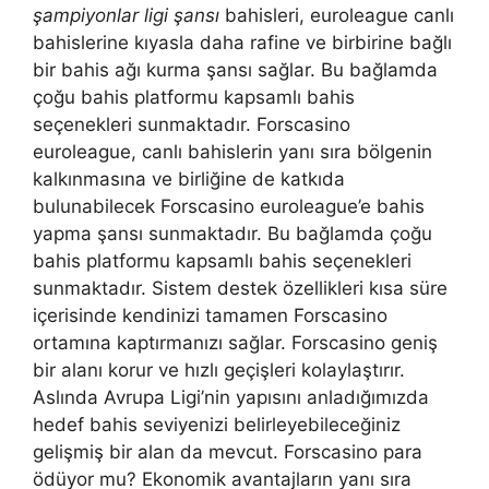
şampiyonlar ligi şansı
bahisleri, euroleague canlı
bahislerine kıyasla daha rafine ve birbirine bağlı
bir bahis ağı kurma şansı sağlar. Bu bağlamda
çoğu bahis platformu kapsamlı bahis
seçenekleri sunmaktadır. Forscasino
euroleague, canlı bahislerin yanı sıra bölgenin
kalkınmasına ve birliğine de katkıda
bulunabilecek Forscasino euroleague’e bahis
yapma şansı sunmaktadır. Bu bağlamda çoğu
bahis platformu kapsamlı bahis seçenekleri
sunmaktadır. Sistem destek özellikleri kısa süre
içerisinde kendinizi tamamen Forscasino
ortamına kaptırmanızı sağlar. Forscasino geniş
bir alanı korur ve hızlı geçişleri kolaylaştırır.
Aslında Avrupa Ligi’nin yapısını anladığımızda
hedef bahis seviyenizi belirleyebileceğiniz
gelişmiş bir alan da mevcut. Forscasino para
ödüyor mu? Ekonomik avantajların yanı sıra