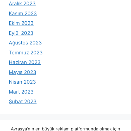
Aralık 2023
Kasım 2023
Ekim 2023
Eylül 2023
Ağustos 2023
Temmuz 2023
Haziran 2023
Mayıs 2023
Nisan 2023
Mart 2023
Şubat 2023
Avrasya'nın en büyük reklam platformunda olmak için