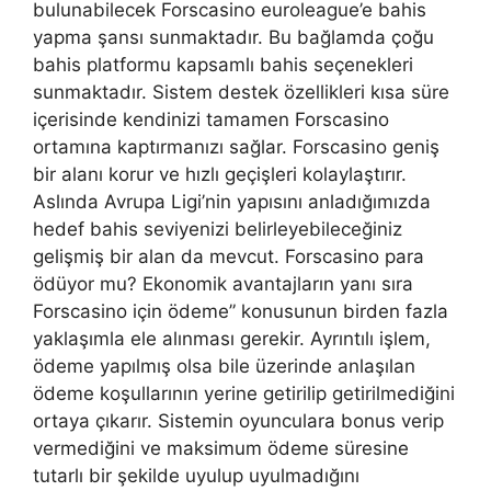
bulunabilecek Forscasino euroleague’e bahis
yapma şansı sunmaktadır. Bu bağlamda çoğu
bahis platformu kapsamlı bahis seçenekleri
sunmaktadır. Sistem destek özellikleri kısa süre
içerisinde kendinizi tamamen Forscasino
ortamına kaptırmanızı sağlar. Forscasino geniş
bir alanı korur ve hızlı geçişleri kolaylaştırır.
Aslında Avrupa Ligi’nin yapısını anladığımızda
hedef bahis seviyenizi belirleyebileceğiniz
gelişmiş bir alan da mevcut. Forscasino para
ödüyor mu? Ekonomik avantajların yanı sıra
Forscasino için ödeme” konusunun birden fazla
yaklaşımla ele alınması gerekir. Ayrıntılı işlem,
ödeme yapılmış olsa bile üzerinde anlaşılan
ödeme koşullarının yerine getirilip getirilmediğini
ortaya çıkarır. Sistemin oyunculara bonus verip
vermediğini ve maksimum ödeme süresine
tutarlı bir şekilde uyulup uyulmadığını