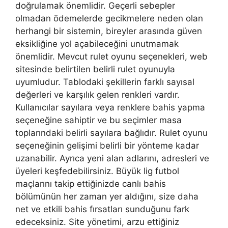
doğrulamak önemlidir. Geçerli sebepler
olmadan ödemelerde gecikmelere neden olan
herhangi bir sistemin, bireyler arasında güven
eksikliğine yol açabileceğini unutmamak
önemlidir. Mevcut rulet oyunu seçenekleri, web
sitesinde belirtilen belirli rulet oyunuyla
uyumludur. Tablodaki şekillerin farklı sayısal
değerleri ve karşılık gelen renkleri vardır.
Kullanıcılar sayılara veya renklere bahis yapma
seçeneğine sahiptir ve bu seçimler masa
toplarındaki belirli sayılara bağlıdır. Rulet oyunu
seçeneğinin gelişimi belirli bir yönteme kadar
uzanabilir. Ayrıca yeni alan adlarını, adresleri ve
üyeleri keşfedebilirsiniz. Büyük lig futbol
maçlarını takip ettiğinizde canlı bahis
bölümünün her zaman yer aldığını, size daha
net ve etkili bahis fırsatları sunduğunu fark
edeceksiniz. Site yönetimi, arzu ettiğiniz