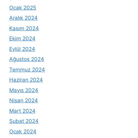
Ocak 2025
Aralık 2024
Kasım 2024
Ekim 2024
Eylül 2024
Ağustos 2024
Temmuz 2024
Haziran 2024
Mayıs 2024
Nisan 2024
Mart 2024
Şubat 2024
Ocak 2024