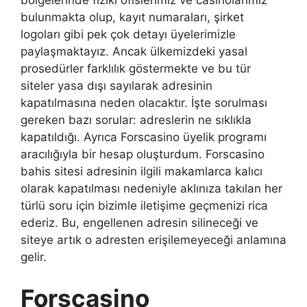
bölgelerinde fiziki ofislerimiz ve casinolarımız
bulunmakta olup, kayıt numaraları, şirket
logoları gibi pek çok detayı üyelerimizle
paylaşmaktayız. Ancak ülkemizdeki yasal
prosedürler farklılık göstermekte ve bu tür
siteler yasa dışı sayılarak adresinin
kapatılmasına neden olacaktır. İşte sorulması
gereken bazı sorular: adreslerin ne sıklıkla
kapatıldığı. Ayrıca Forscasino üyelik programı
aracılığıyla bir hesap oluşturdum. Forscasino
bahis sitesi adresinin ilgili makamlarca kalıcı
olarak kapatılması nedeniyle aklınıza takılan her
türlü soru için bizimle iletişime geçmenizi rica
ederiz. Bu, engellenen adresin silineceği ve
siteye artık o adresten erişilemeyeceği anlamına
gelir.
Forscasino