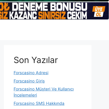
Son Yazılar
Forscasino Adresi
Forscasino Giriş
Forscasino Müşteri Ve Kullanıcı
İncelemeleri
Forscasino SMS Hakkında