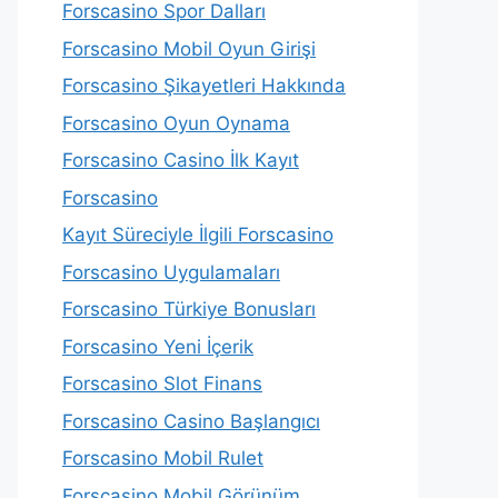
Forscasino Spor Dalları
Forscasino Mobil Oyun Girişi
Forscasino Şikayetleri Hakkında
Forscasino Oyun Oynama
Forscasino Casino İlk Kayıt
Forscasino
Kayıt Süreciyle İlgili Forscasino
Forscasino Uygulamaları
Forscasino Türkiye Bonusları
Forscasino Yeni İçerik
Forscasino Slot Finans
Forscasino Casino Başlangıcı
Forscasino Mobil Rulet
Forscasino Mobil Görünüm