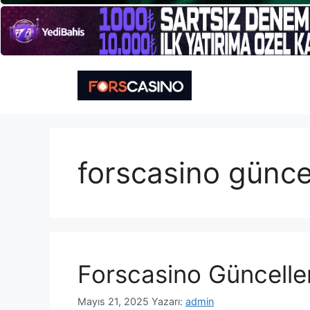
İçeriğe
atla
forscasino günc
Forscasino Güncell
Mayıs 21, 2025
Yazarı:
admin