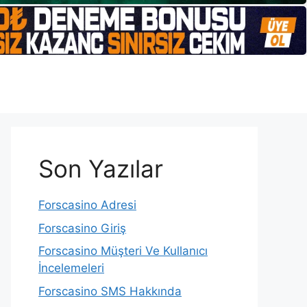
Son Yazılar
Forscasino Adresi
Forscasino Giriş
Forscasino Müşteri Ve Kullanıcı
İncelemeleri
Forscasino SMS Hakkında