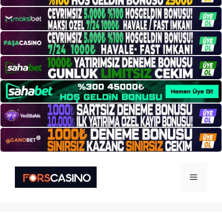
İçeriğe
atla
Menü