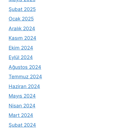
Şubat 2025
Ocak 2025
Aralık 2024
Kasım 2024
Ekim 2024
Eylül 2024
Ağustos 2024
Temmuz 2024
Haziran 2024
Mayıs 2024
Nisan 2024
Mart 2024
Şubat 2024