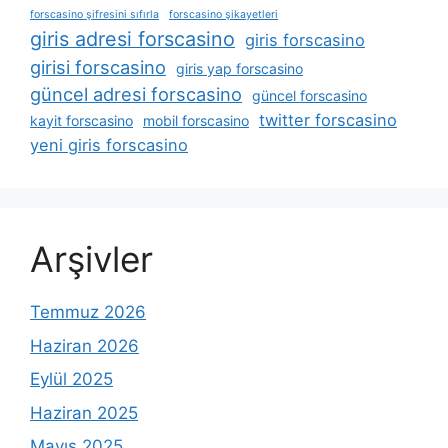
forscasino şifresini sıfırla
forscasino şikayetleri
giris adresi forscasino
giris forscasino
girisi forscasino
giris yap forscasino
güncel adresi forscasino
güncel forscasino
twitter forscasino
kayit forscasino
mobil forscasino
yeni giris forscasino
Arşivler
Temmuz 2026
Haziran 2026
Eylül 2025
Haziran 2025
Mayıs 2025