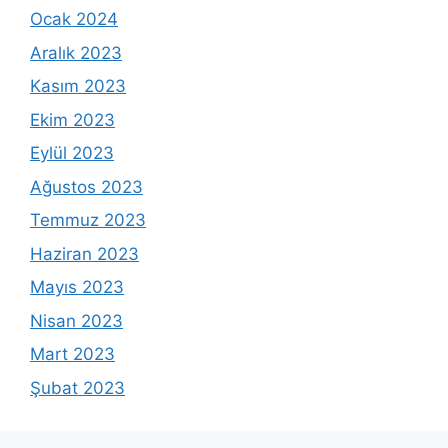
Ocak 2024
Aralık 2023
Kasım 2023
Ekim 2023
Eylül 2023
Ağustos 2023
Temmuz 2023
Haziran 2023
Mayıs 2023
Nisan 2023
Mart 2023
Şubat 2023