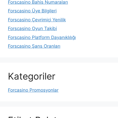
Forscasino Bahis Numaraları
Forscasino Üye Bilgileri
Forscasino Çevrimiçi Yenilik
Forscasino Oyun Takibi
Forscasino Platform Dayanıklılığı
Forscasino Şans Oranları
Kategoriler
Forcasino Promosyonlar