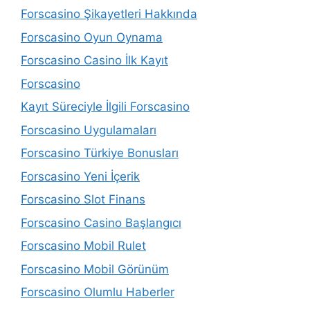
Forscasino Şikayetleri Hakkında
Forscasino Oyun Oynama
Forscasino Casino İlk Kayıt
Forscasino
Kayıt Süreciyle İlgili Forscasino
Forscasino Uygulamaları
Forscasino Türkiye Bonusları
Forscasino Yeni İçerik
Forscasino Slot Finans
Forscasino Casino Başlangıcı
Forscasino Mobil Rulet
Forscasino Mobil Görünüm
Forscasino Olumlu Haberler