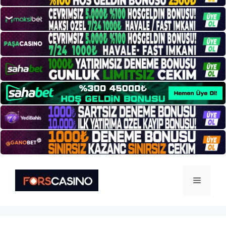
İçeriğe
atla
Menü