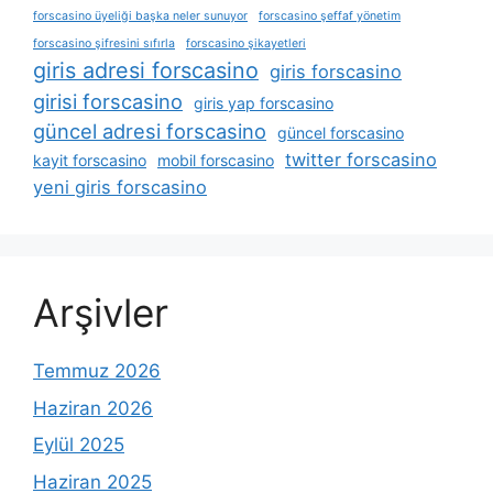
forscasino üyeliği başka neler sunuyor
forscasino şeffaf yönetim
forscasino şifresini sıfırla
forscasino şikayetleri
giris adresi forscasino
giris forscasino
girisi forscasino
giris yap forscasino
güncel adresi forscasino
güncel forscasino
twitter forscasino
kayit forscasino
mobil forscasino
yeni giris forscasino
Arşivler
Temmuz 2026
Haziran 2026
Eylül 2025
Haziran 2025