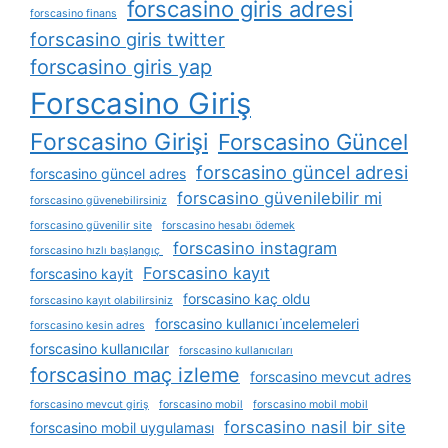
forscasino giris adresi
forscasino finans
forscasino giris twitter
forscasino giris yap
Forscasino Giriş
Forscasino Girişi
Forscasino Güncel
forscasino güncel adresi
forscasino güncel adres
forscasino güvenilebilir mi
forscasino güvenebilirsiniz
forscasino güvenilir site
forscasino hesabı ödemek
forscasino instagram
forscasino hızlı başlangıç ​​
Forscasino kayıt
forscasino kayit
forscasino kaç oldu
forscasino kayıt olabilirsiniz
forscasino kullanıcı i̇ncelemeleri
forscasino kesin adres
forscasino kullanıcılar
forscasino kullanıcıları
forscasino maç izleme
forscasino mevcut adres
forscasino mevcut giriş
forscasino mobil
forscasino mobil mobil
forscasino nasil bir site
forscasino mobil uygulaması