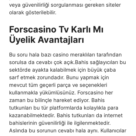
veya güvenilirliği sorgulanması gereken siteler
olarak gösterilebilir.
Forscasino Tv Karlı Mı
Üyelik Avantajları
Bu soru hala bazı casino meraklıları tarafından
sorulsa da cevabı çok açık.Bahis sağlayıcıları bu
sektörde ayakta kalabilmek için büyük çaba
sarf etmek zorundadır. Bunu yapmak için
mevcut tüm geçerli parça ve seçenekleri
kullanmakla yükümlüsünüz. Forscasino her
zaman bu bilinçle hareket ediyor. Bahis
tutkunları bu tür platformlarda kolaylıkla para
kazanabilmektedir. Bahis tutkunları da internet
bahislerinin güvenilirliği ile ilgilenmektedir.
Aslında bu sorunun cevabı hala aynı. Kullanıcılar