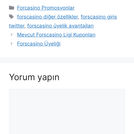
Kategoriler
Forcasino Promosyonlar
Etiketler
forscasino diğer özellikler
,
forscasino giris
twitter
,
forscasino üyelik avantajları
Mevcut Forscasino Ligi Kuponları
Forscasino Üyeliği
Yorum yapın
Yorum