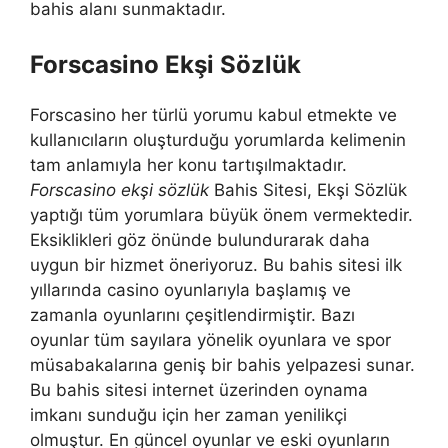
bahis alanı sunmaktadır.
Forscasino Ekşi Sözlük
Forscasino her türlü yorumu kabul etmekte ve
kullanıcıların oluşturduğu yorumlarda kelimenin
tam anlamıyla her konu tartışılmaktadır.
Forscasino ekşi sözlük
Bahis Sitesi, Ekşi Sözlük
yaptığı tüm yorumlara büyük önem vermektedir.
Eksiklikleri göz önünde bulundurarak daha
uygun bir hizmet öneriyoruz. Bu bahis sitesi ilk
yıllarında casino oyunlarıyla başlamış ve
zamanla oyunlarını çeşitlendirmiştir. Bazı
oyunlar tüm sayılara yönelik oyunlara ve spor
müsabakalarına geniş bir bahis yelpazesi sunar.
Bu bahis sitesi internet üzerinden oynama
imkanı sunduğu için her zaman yenilikçi
olmuştur. En güncel oyunlar ve eski oyunların