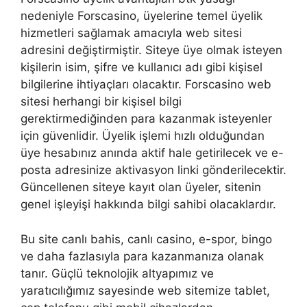
nedeniyle Forscasino, üyelerine temel üyelik
hizmetleri sağlamak amacıyla web sitesi
adresini değiştirmiştir. Siteye üye olmak isteyen
kişilerin isim, şifre ve kullanıcı adı gibi kişisel
bilgilerine ihtiyaçları olacaktır. Forscasino web
sitesi herhangi bir kişisel bilgi
gerektirmediğinden para kazanmak isteyenler
için güvenlidir. Üyelik işlemi hızlı olduğundan
üye hesabınız anında aktif hale getirilecek ve e-
posta adresinize aktivasyon linki gönderilecektir.
Güncellenen siteye kayıt olan üyeler, sitenin
genel işleyişi hakkında bilgi sahibi olacaklardır.
Bu site canlı bahis, canlı casino, e-spor, bingo
ve daha fazlasıyla para kazanmanıza olanak
tanır. Güçlü teknolojik altyapımız ve
yaratıcılığımız sayesinde web sitemize tablet,