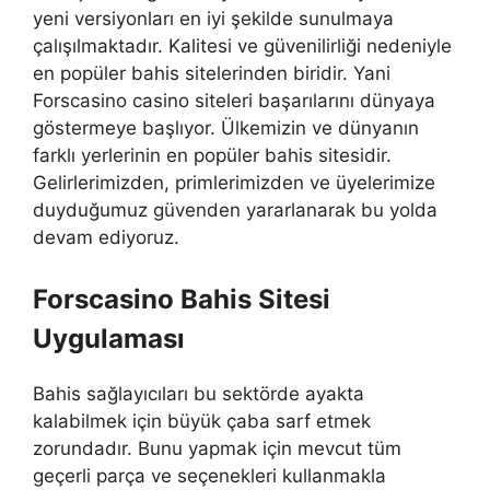
yeni versiyonları en iyi şekilde sunulmaya
çalışılmaktadır. Kalitesi ve güvenilirliği nedeniyle
en popüler bahis sitelerinden biridir. Yani
Forscasino casino siteleri başarılarını dünyaya
göstermeye başlıyor. Ülkemizin ve dünyanın
farklı yerlerinin en popüler bahis sitesidir.
Gelirlerimizden, primlerimizden ve üyelerimize
duyduğumuz güvenden yararlanarak bu yolda
devam ediyoruz.
Forscasino Bahis Sitesi
Uygulaması
Bahis sağlayıcıları bu sektörde ayakta
kalabilmek için büyük çaba sarf etmek
zorundadır. Bunu yapmak için mevcut tüm
geçerli parça ve seçenekleri kullanmakla