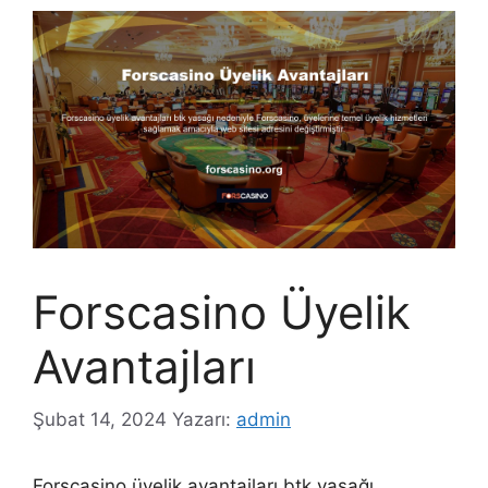
Forscasino Üyelik
Avantajları
Şubat 14, 2024
Yazarı:
admin
Forscasino üyelik avantajları btk yasağı