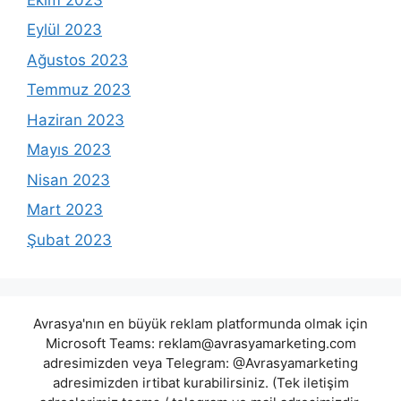
Eylül 2023
Ağustos 2023
Temmuz 2023
Haziran 2023
Mayıs 2023
Nisan 2023
Mart 2023
Şubat 2023
Avrasya'nın en büyük reklam platformunda olmak için
Microsoft Teams:
reklam@avrasyamarketing.com
adresimizden veya Telegram: @Avrasyamarketing
adresimizden irtibat kurabilirsiniz. (Tek iletişim