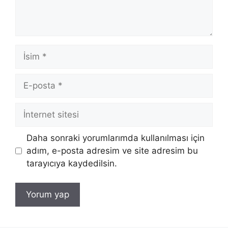
İsim
E-
posta
İnternet
sitesi
Daha sonraki yorumlarımda kullanılması için
adım, e-posta adresim ve site adresim bu
tarayıcıya kaydedilsin.