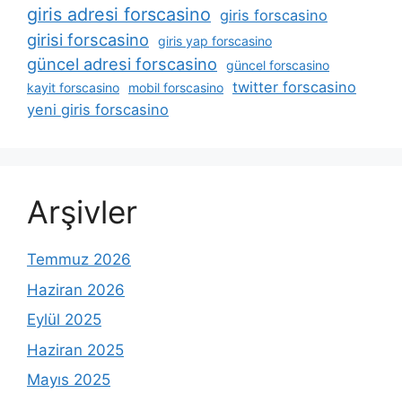
giris adresi forscasino
giris forscasino
girisi forscasino
giris yap forscasino
güncel adresi forscasino
güncel forscasino
twitter forscasino
kayit forscasino
mobil forscasino
yeni giris forscasino
Arşivler
Temmuz 2026
Haziran 2026
Eylül 2025
Haziran 2025
Mayıs 2025