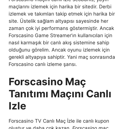
maçlarını izlemek için harika bir sitedir. Derbi
izlemek ve takımları takip etmek için harika bir
site. Üstelik sağlam altyapısı sayesinde her
zaman çok iyi performans göstermiştir. Ancak
Forscasino Game Streamer’ın kullanıcıları için
nasıl karmaşık bir canlı akış sistemine sahip
olduğunu görelim. Ancak oyunu izlemek için
gerekli altyapıya sahiptir. Yani maç sonrasında
Forscasino canlı izleme şansı.
Forscasino Maç
Tanıtımı Maçını Canlı
Izle
Forscasino TV Canlı Maç İzle ile canlı kupon
oluştur ve daha çok kazan.
Forscasino maç