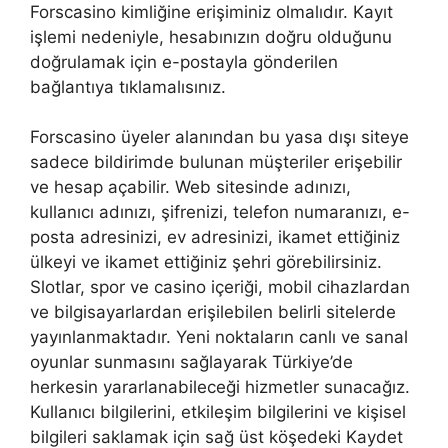
Forscasino kimliğine erişiminiz olmalıdır. Kayıt
işlemi nedeniyle, hesabınızın doğru olduğunu
doğrulamak için e-postayla gönderilen
bağlantıya tıklamalısınız.
Forscasino üyeler alanından bu yasa dışı siteye
sadece bildirimde bulunan müşteriler erişebilir
ve hesap açabilir. Web sitesinde adınızı,
kullanıcı adınızı, şifrenizi, telefon numaranızı, e-
posta adresinizi, ev adresinizi, ikamet ettiğiniz
ülkeyi ve ikamet ettiğiniz şehri görebilirsiniz.
Slotlar, spor ve casino içeriği, mobil cihazlardan
ve bilgisayarlardan erişilebilen belirli sitelerde
yayınlanmaktadır. Yeni noktaların canlı ve sanal
oyunlar sunmasını sağlayarak Türkiye’de
herkesin yararlanabileceği hizmetler sunacağız.
Kullanıcı bilgilerini, etkileşim bilgilerini ve kişisel
bilgileri saklamak için sağ üst köşedeki Kaydet