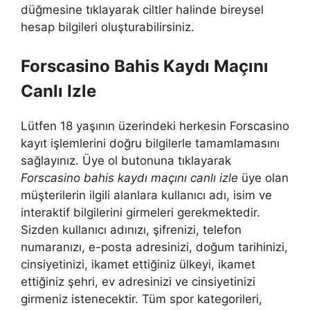
düğmesine tıklayarak ciltler halinde bireysel
hesap bilgileri oluşturabilirsiniz.
Forscasino Bahis Kaydı Maçını
Canlı Izle
Lütfen 18 yaşının üzerindeki herkesin Forscasino
kayıt işlemlerini doğru bilgilerle tamamlamasını
sağlayınız. Üye ol butonuna tıklayarak
Forscasino bahis kaydı maçını canlı izle
üye olan
müşterilerin ilgili alanlara kullanıcı adı, isim ve
interaktif bilgilerini girmeleri gerekmektedir.
Sizden kullanıcı adınızı, şifrenizi, telefon
numaranızı, e-posta adresinizi, doğum tarihinizi,
cinsiyetinizi, ikamet ettiğiniz ülkeyi, ikamet
ettiğiniz şehri, ev adresinizi ve cinsiyetinizi
girmeniz istenecektir. Tüm spor kategorileri,