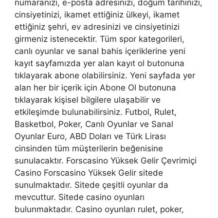
numaranızı, e-posta adresinizi, doğum tarihinizi,
cinsiyetinizi, ikamet ettiğiniz ülkeyi, ikamet
ettiğiniz şehri, ev adresinizi ve cinsiyetinizi
girmeniz istenecektir. Tüm spor kategorileri,
canlı oyunlar ve sanal bahis içeriklerine yeni
kayıt sayfamızda yer alan kayıt ol butonuna
tıklayarak abone olabilirsiniz. Yeni sayfada yer
alan her bir içerik için Abone Ol butonuna
tıklayarak kişisel bilgilere ulaşabilir ve
etkileşimde bulunabilirsiniz. Futbol, ​​Rulet,
Basketbol, ​​Poker, Canlı Oyunlar ve Sanal
Oyunlar Euro, ABD Doları ve Türk Lirası
cinsinden tüm müşterilerin beğenisine
sunulacaktır. Forscasino Yüksek Gelir Çevrimiçi
Casino Forscasino Yüksek Gelir sitede
sunulmaktadır. Sitede çeşitli oyunlar da
mevcuttur. Sitede casino oyunları
bulunmaktadır. Casino oyunları rulet, poker,