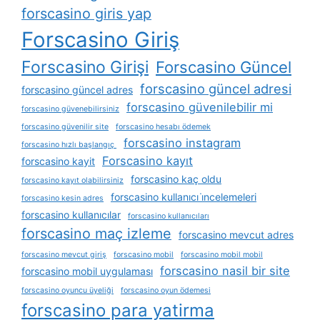
forscasino giris yap
Forscasino Giriş
Forscasino Girişi
Forscasino Güncel
forscasino güncel adresi
forscasino güncel adres
forscasino güvenilebilir mi
forscasino güvenebilirsiniz
forscasino güvenilir site
forscasino hesabı ödemek
forscasino instagram
forscasino hızlı başlangıç ​​
Forscasino kayıt
forscasino kayit
forscasino kaç oldu
forscasino kayıt olabilirsiniz
forscasino kullanıcı i̇ncelemeleri
forscasino kesin adres
forscasino kullanıcılar
forscasino kullanıcıları
forscasino maç izleme
forscasino mevcut adres
forscasino mevcut giriş
forscasino mobil
forscasino mobil mobil
forscasino nasil bir site
forscasino mobil uygulaması
forscasino oyuncu üyeliği
forscasino oyun ödemesi
forscasino para yatirma