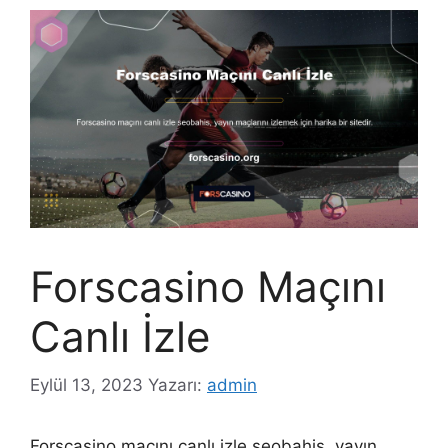
Forscasino Maçını
Canlı İzle
Eylül 13, 2023
Yazarı:
admin
Forscasino maçını canlı izle seobahis, yayın