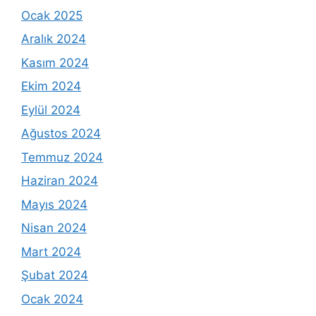
Ocak 2025
Aralık 2024
Kasım 2024
Ekim 2024
Eylül 2024
Ağustos 2024
Temmuz 2024
Haziran 2024
Mayıs 2024
Nisan 2024
Mart 2024
Şubat 2024
Ocak 2024