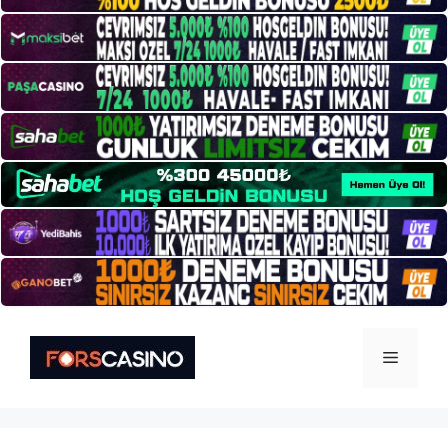
İçeriğe
atla
Menü