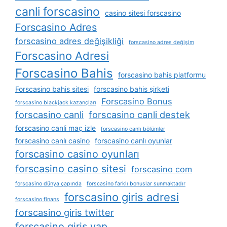
canli forscasino
casino sitesi forscasino
Forscasino Adres
forscasino adres değişikliği
forscasino adres değişim
Forscasino Adresi
Forscasino Bahis
forscasino bahis platformu
Forscasino bahis sitesi
forscasino bahis şirketi
Forscasino Bonus
forscasino blackjack kazançları
forscasino canli
forscasino canli destek
forscasino canli maç izle
forscasino canlı bölümler
forscasino canlı casino
forscasino canlı oyunlar
forscasino casino oyunları
forscasino casino sitesi
forscasino com
forscasino dünya çapında
forscasino farklı bonuslar sunmaktadır
forscasino giris adresi
forscasino finans
forscasino giris twitter
forscasino giris yap