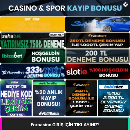
×
Forcasino GİRİŞ İÇİN TIKLAYINIZ!