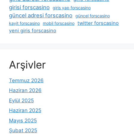
girisi forscasino
giris yap forscasino
güncel adresi forscasino
güncel forscasino
twitter forscasino
kayit forscasino
mobil forscasino
yeni giris forscasino
Arşivler
Temmuz 2026
Haziran 2026
Eylül 2025
Haziran 2025
Mayıs 2025
Şubat 2025